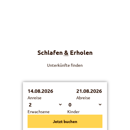
© Ra
hel M
azena
uer
Liebe geht durch den Magen
Die Diemtigtaler Gastronomie stellt sich vor
Schlafen
&
Erholen
Unterkünfte finden
14.08.2026
21.08.2026
Anreise
Abreise
Erwachsene
Kinder
Jetzt buchen