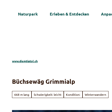
Z
u
Naturpark
Erleben & Entdecken
Anpac
m
I
n
h
a
l
t
www.diemtigtal.ch
Büchsewäg Grimmialp
668 m lang
Schwierigkeit: leicht
Kondition:
Winterwandern