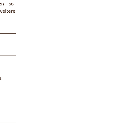
n – so
weitere
t