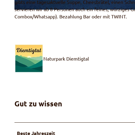
gibts eine tagesaktuelle Suppe, Cheesbrätel, einen Sch
servieren wir ab 8 Personen auch ein feines, würziges 
© Rahel Mazenauer, Naturpark Diemtigtal
Combox/Whatsapp). Bezahlung Bar oder mit TWINT.
Naturpark Diemtigtal
Gut zu wissen
Beste Jahreszeit