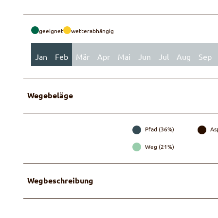
geeignet
wetterabhängig
Jan
Feb
Mär
Apr
Mai
Jun
Jul
Aug
Sep
Wegebeläge
Pfad (36%)
As
Weg (21%)
Wegbeschreibung