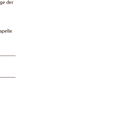
lge der
apelle