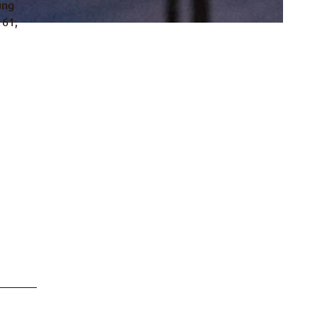
ung
 61,