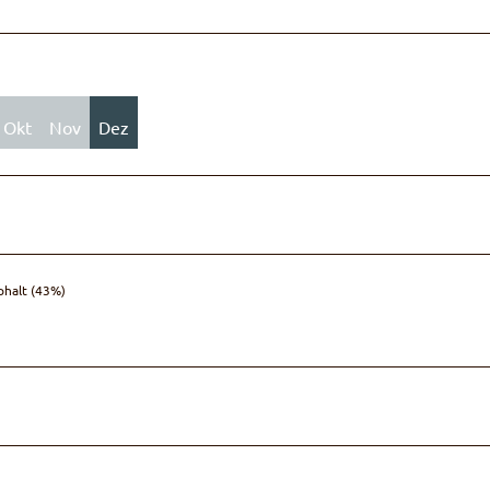
Okt
Nov
Dez
phalt (43%)