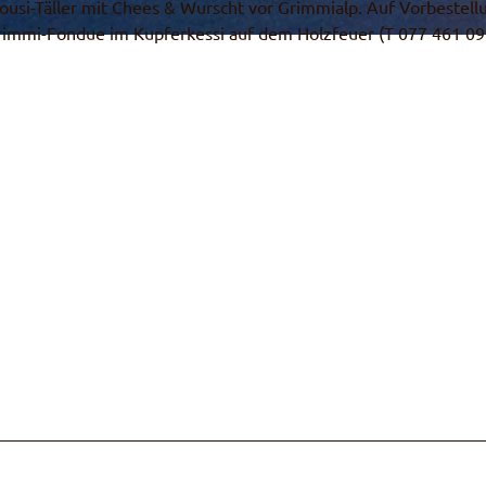
nousi-Täller mit Chees & Wurscht vor Grimmialp. Auf Vorbestell
Grimmi-Fondue im Kupferkessi auf dem Holzfeuer (T 077 461 09