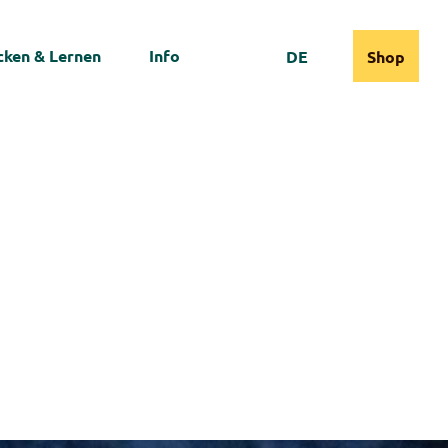
ken & Lernen
Info
DE
Shop
Webcams
Informationen
Suche