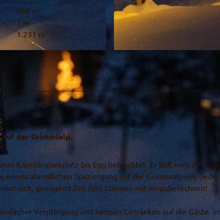
668 m
1 m
1.231 m
© Rahel Mazenauer, Naturpark Diemtigtal
 auf der Grimmialp.
 vom Kapellenparkplatz bis Egg beleuchtet. Er lädt vom 29. No
u einem abendlichen Spaziergang auf der Grimmialp ein. Jede
 lohnt sich, genügend Zeit fürs Staunen mit einzuberechnen!
einfacher Verpflegung und heissen Getränken auf die Gäste. Im