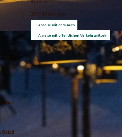
Anreise
3757
Diemtigen
Anreise mit dem Auto
Anreise mit öffentlichen Verkehrsmitteln
vember
 Beizli