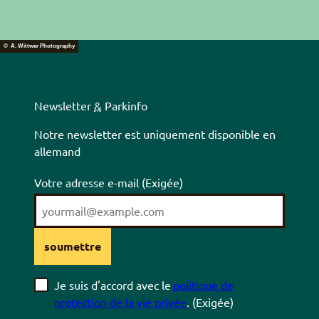
© A. Wittwer Photography
Newsletter
&
Parkinfo
Notre newsletter est uniquement disponible en
allemand
Votre adresse e-mail
(Exigée)
soumettre
Je suis d'accord avec le
politique de
protection de la vie privée
.
(Exigée)