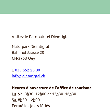
Visitez le Parc naturel
Diemtigtal
Naturpark Diemtigtal
Bahnhofstrasse 20
CH
-
3753
Oey
T
033 552 26 00
info@diemtigtal.ch
Heures d'ouverture de l'office de tourisme
Lu
–
Ve
, 8
h
30–12
h
00 et 13
h
30–16
h
30
Sa,
8
h
30–12
h
00
Fermé les jours fériés