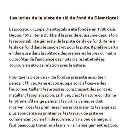
© Ra
hel M
azena
uer
Les lutins de la piste de ski de fond du
Diemtigtal
Location de
matériel
Erb
L'association «
Loipe Diemtigtal
» a été fondée en 1980 déjà.
Sport
Classique et skating
Depuis 1992, René
Burkhard
la préside et assume depuis lors
la responsabilité générale de la piste de ski de fond. René a
le ski de fond dans le sang et vit pour la piste. Il préfère partir
en dameuse dans la solitude des premières heures du matin
ou profiter de l'ambiance des nuits claires et étoilées.
Toujours en étroite relation avec la nature.
Pour que la piste de ski de fond se présente aussi bien
pendant l'hiver, René et son équipe sont à l'œuvre dès
l'automne, taillant les arbustes, construisant des ponts et
installant la signalisation. En hiver, c'est la nature qui donne
le rythme: s'il neige pendant la nuit, la dameuse doit
intervenir dès les premières heures du matin. Si la neige est
plus abondante au printemps, les travaux de piste ne
commencent qu'en fin de journée. S'il y a peu de neige, il
faut beaucoup travailler à la main – si l'enneigement est bon,