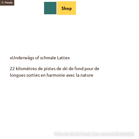
T
© Fässler
FR
Shop
o
Webcams
Information
Recherche
Menu
c
o
n
t
e
n
t
«Underwägs uf schmale Latte»
22 kilomètres de pistes de ski de fond pour de
longues sorties en harmonie avec la nature
Piste de ski de fond, Parc naturel Diemtigtal