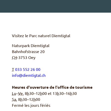
Visitez le Parc naturel
Diemtigtal
Naturpark Diemtigtal
Bahnhofstrasse 20
CH
-
3753
Oey
T
033 552 26 00
info@diemtigtal.ch
Heures d'ouverture de l'office de tourisme
Lu
–
Ve
, 8
h
30–12
h
00 et 13
h
30–16
h
30
Sa,
8
h
30–12
h
00
Fermé les jours fériés