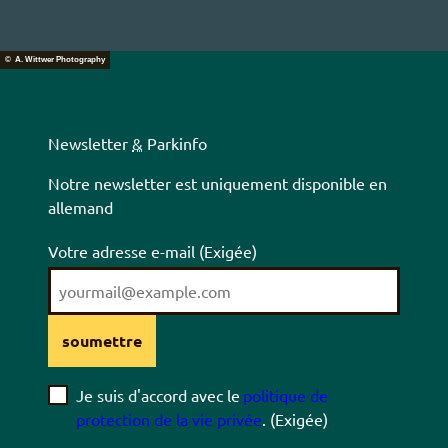
© A. Wittwer Photography
Newsletter
&
Parkinfo
Notre newsletter est uniquement disponible en
allemand
Votre adresse e-mail
(Exigée)
soumettre
Je suis d'accord avec le
politique de
protection de la vie privée
.
(Exigée)