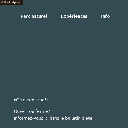
T
© Martin Wymann
o
Parc naturel
Expériences
Info
c
We
o
n
t
e
n
t
«Offe oder zue?»
Ouvert ou fermé?
Informez-vous ici dans le bulletin d'été!