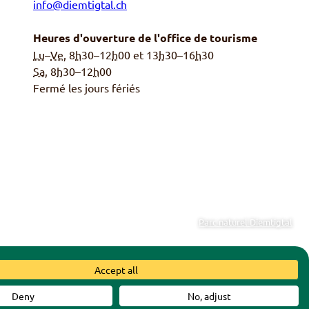
info@diemtigtal.ch
Heures d'ouverture de l'office de tourisme
Lu
–
Ve
, 8
h
30–12
h
00 et 13
h
30–16
h
30
Sa,
8
h
30–12
h
00
Fermé les jours fériés
Parc naturel Diemtigtal
Accept all
Diemtigen
|
Parcs suisses
Deny
No, adjust