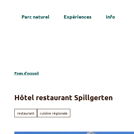
T
o
Parc naturel
Expériences
Info
c
We
o
n
t
e
n
t
Page d'accueil
Hôtel restaurant Spillgerten
restaurant
cuisine régionale