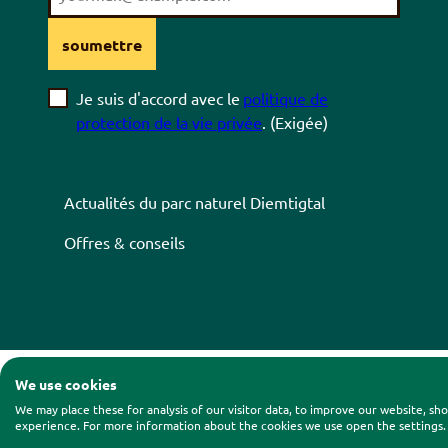
soumettre
Je suis d'accord avec le
politique de
protection de la vie privée
.
(Exigée)
Actualités du parc naturel
Diemtigtal
Offres & conseils
We use cookies
Contact
|
Impressum
|
Pr
We may place these for analysis of our visitor data, to improve our website, s
experience. For more information about the cookies we use open the settings.