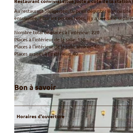
Restaurant convivial situé juste à côté de la statio
Au restaurant Spillgerten, tu peux déguster une cuisine
ensoleillée. Pour les petites fêtes, il y a une salle sépa
Nombre total de places à l'intérieur: 220
Places à l'intérieur de la salle: 150
Places à l'intérieur de la salle annexe: 40
Places assises à l'extérieur: 40
Bon à savoir
Horaires d'ouverture