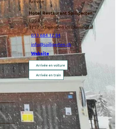
Arrivée
Hotel Restaurant Spillgerten
Egg 82
3757
Schwenden im Diemtigtal
033 684 12 84
info@spillgerten.ch
Website
Arrivée en voiture
Arrivée en train