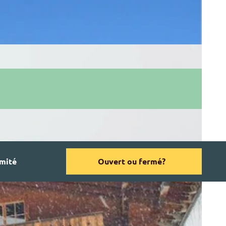
mité
Ouvert ou fermé?