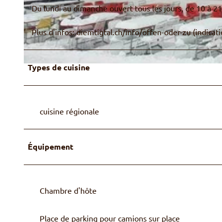
Du lundi au dimanche ouvert tous les jours, de 10 à 2
© Hotel Restaurant Spillgerten
Plus d'infos: diemtigtal.ch/info/offen-oder-zu (indicat
Types de cuisine
© Hotel Restaurant Spillgerten
cuisine régionale
Équipement
Chambre d'hôte
Place de parking pour camions sur place