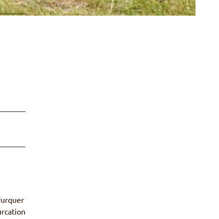
furquer
urcation