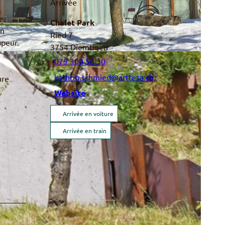
Arrivée
e.
Chalet Park
un
Ried 7
apeur.
3754
Diemtigen
079 300 58 30
kathrin.schmied@arttesa.ch
ure
Website
Arrivée en voiture
Arrivée en train