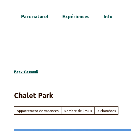
T
o
Parc naturel
Expériences
Info
c
We
o
n
t
e
n
t
Page d'accueil
Chalet Park
Appartement de vacances
Nombre de lits : 4
3 chambres