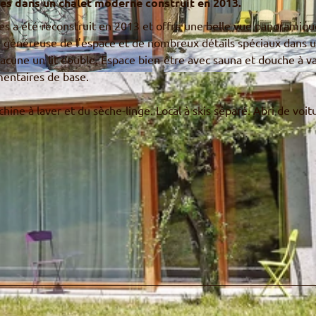
es dans un chalet moderne construit en 2013.
es a été reconstruit en 2013 et offre une belle vue panoramiqu
généreuse de l'espace et de nombreux détails spéciaux dans 
acune un lit double. Espace bien-être avec sauna et douche à v
mentaires de base.
© Kathrin Schmied
ine à laver et du sèche-linge. Local à skis séparé. Abri de voit