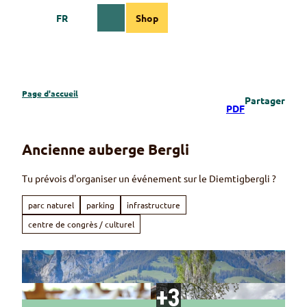
T
FR
Shop
o
Webcams
Information
Recherche
Menu
c
o
n
t
e
Page d'accueil
Partager
n
PDF
t
Ancienne auberge Bergli
Tu prévois d'organiser un événement sur le Diemtigbergli ?
parc naturel
parking
infrastructure
centre de congrès / culturel