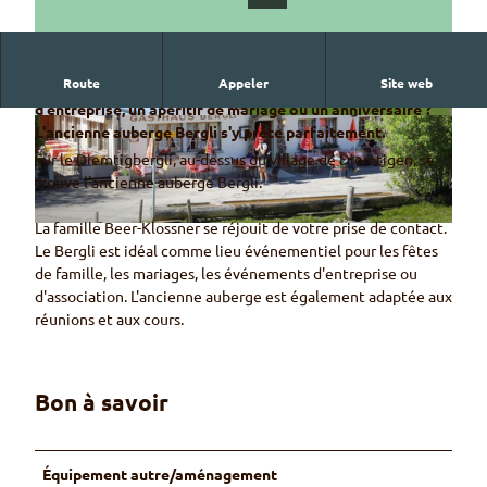
Route
Appeler
Site web
Tu cherches un endroit approprié pour un anniversaire
d'entreprise, un apéritif de mariage ou un anniversaire ?
© Gasthaus Bergli
© Naturpark Diemtigtal - Rahel Mazenauer
L'ancienne auberge Bergli s'y prête parfaitement.
Sur le Diemtigbergli, au-dessus du village de Diemtigen, se
trouve l'ancienne auberge Bergli.
La famille Beer-Klossner se réjouit de votre prise de contact.
© Gasthaus Bergli
Le Bergli est idéal comme lieu événementiel pour les fêtes
de famille, les mariages, les événements d'entreprise ou
d'association. L'ancienne auberge est également adaptée aux
réunions et aux cours.
Bon à savoir
Équipement autre/aménagement