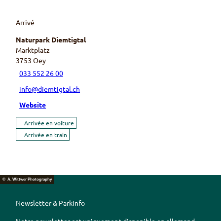
Arrivé
Naturpark Diemtigtal
Marktplatz
3753
Oey
033 552 26 00
info@diemtigtal.ch
Website
Arrivée en voiture
Arrivée en train
© A. Wittwer Photography
Newsletter
&
Parkinfo
Notre newsletter est uniquement disponible en allemand