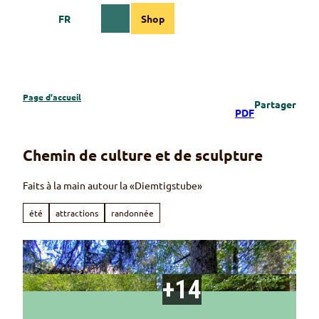
T
FR
Shop
o
Webcams
Information
Recherche
Menu
c
o
n
t
e
Page d'accueil
Partager
n
PDF
t
Chemin de culture et de sculpture
Faits à la main autour la «Diemtigstube»
été
attractions
randonnée