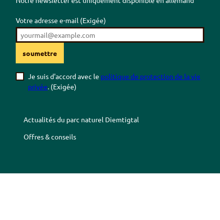
Votre adresse e-mail
(Exigée)
soumettre
Je suis d'accord avec le
politique de protection de la vie
privée
.
(Exigée)
Actualités du parc naturel
Diemtigtal
Offres & conseils
Z
Z
Z
Z