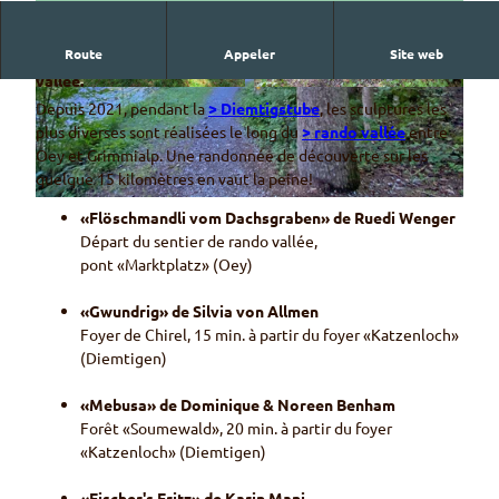
Route
Appeler
Site web
La culture enrichit notre sentier de randonnée dans la
vallée.
© Ruedi Wenger
© Dominique & Noreen Benham
Depuis 2021, pendant la
> Diemtigstube
, les sculptures les
plus diverses sont réalisées le long du
> rando vallée
entre
Oey et Grimmialp. Une randonnée de découverte sur les
quelque 15 kilomètres en vaut la peine!
© Hans von Allmen
«Flöschmandli vom Dachsgraben» de Ruedi Wenger
Départ du sentier de rando vallée,
pont «Marktplatz» (Oey)
«Gwundrig» de Silvia von Allmen
Foyer de Chirel, 15 min. à partir du foyer «Katzenloch»
(Diemtigen)
«Mebusa» de Dominique & Noreen Benham
Forêt «Soumewald», 20 min. à partir du foyer
«Katzenloch» (Diemtigen)
«Fischer's Fritz» de Karin Mani