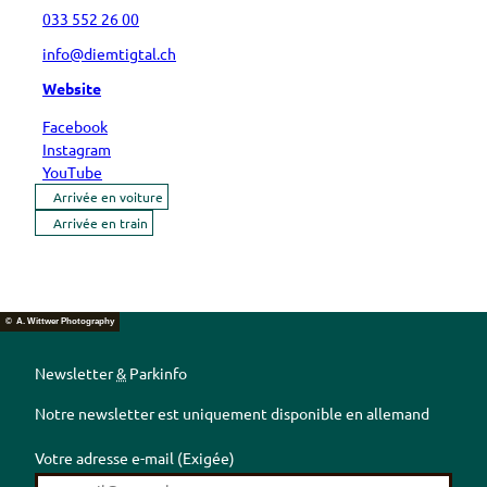
033 552 26 00
info@diemtigtal.ch
Website
Facebook
Instagram
YouTube
Arrivée en voiture
Arrivée en train
© A. Wittwer Photography
Newsletter
&
Parkinfo
Notre newsletter est uniquement disponible en allemand
Votre adresse e-mail
(Exigée)