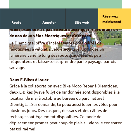
Réservez
maintenant
Route
Appeler
Site web
Tu veux découvrir le parc naturel Diemtigtal sur deux
roues, mais tu n'as pas de vélo électrique? Alors loue l'un
O
© Naturpark Diemtigtal
de nos deux vélos électriques et c'est parti!
n
Le Diemtigtal offre d'intéressantes possibilités de
l
randonnées à vélo et à vélo électrique. Compose un
i
itinéraire varié le long des routes secondaires peu
n
fréquentées et laisse-toi surprendre par le paysage parfois
© Naturpark Diemtigtal
e
sauvage.
r
e
Deux E-Bikes à louer
s
Grâce à la collaboration avec Bike Moto Reber à Diemtigen,
e
deux E-Bikes (wave fully) de randonnée sont disponibles à la
r
location de mai à octobre au bureau du parc naturel
v
Diemtigtal. Sur demande, tu peux aussi louer les vélos pour
i
plusieurs jours. Des casques, des sacs et des câbles de
e
recharge sont également disponibles. Ce mode de
r
déplacement promet beaucoup de plaisir – viens le constater
b
par toi-même!