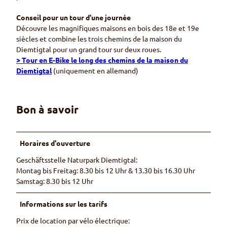
a
r
Conseil pour un tour d'une journée
e
Découvre les magnifiques maisons en bois des 18e et 19e
s
siècles et combine les trois chemins de la maison du
E
Diemtigtal pour un grand tour sur deux roues.
-
> Tour en E-Bike le long des chemins de la maison du
B
Diemtigtal
(uniquement en allemand)
i
k
e
Bon à savoir
Horaires d'ouverture
Geschäftsstelle Naturpark Diemtigtal:
Montag bis Freitag: 8.30 bis 12 Uhr & 13.30 bis 16.30 Uhr
Samstag: 8.30 bis 12 Uhr
Informations sur les tarifs
Prix de location par vélo électrique: