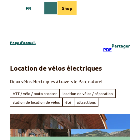
T
FR
Shop
o
Webcams
Information
Recherche
Menu
c
o
n
t
e
Page d'accueil
Partager
n
PDF
t
Location de vélos électriques
Deux vélos électriques à travers le Parc naturel
VTT / vélo / moto scooter
location de vélos / réparation
station de location de vélos
été
attractions