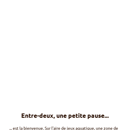
Sac à dos d'explorateur aquatique
Infos & location (explication en langue allemande seulement)
© Ma
rtin
Wym
ann
Entre-deux, une petite pause...
Journées d'exploration
Offres pour écoles (en langue allemande seulement)
... est la bienvenue. Sur l'aire de jeux aquatique, une zone de