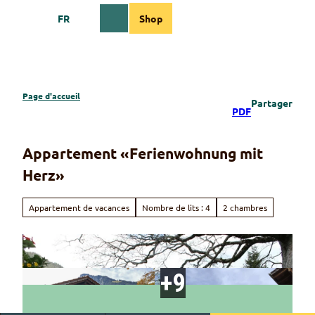
T
FR
Shop
o
Webcams
Information
Recherche
Menu
c
o
n
t
e
Page d'accueil
Partager
n
PDF
t
Appartement «Ferienwohnung mit
Herz»
Appartement de vacances
Nombre de lits : 4
2 chambres