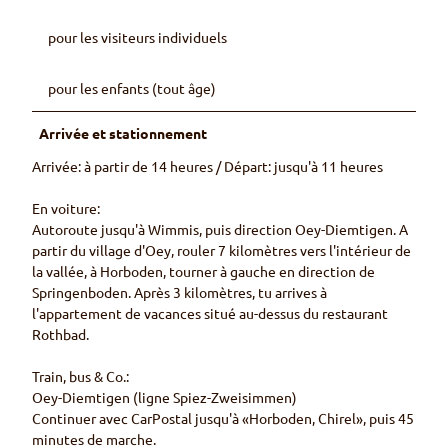
e
e
c
u
pour les visiteurs individuels
c
r
h
pour les enfants (tout âge)
e
m
Arrivée et stationnement
i
n
Arrivée: à partir de 14 heures / Départ: jusqu'à 11 heures
é
e
En voiture:
Autoroute jusqu'à Wimmis, puis direction Oey-Diemtigen. A
partir du village d'Oey, rouler 7 kilomètres vers l'intérieur de
la vallée, à Horboden, tourner à gauche en direction de
Springenboden. Après 3 kilomètres, tu arrives à
l'appartement de vacances situé au-dessus du restaurant
Rothbad.
Train, bus & Co.:
Oey-Diemtigen (ligne Spiez-Zweisimmen)
Continuer avec CarPostal jusqu'à «Horboden, Chirel», puis 45
minutes de marche.