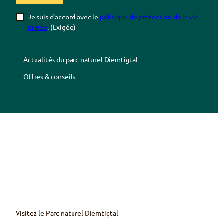
Je suis d'accord avec le
politique de protection de la vie
privée
.
(Exigée)
Actualités du parc naturel
Diemtigtal
Offres & conseils
Z
Z
Z
Z
u
u
u
u
r
m
r
r
F
Y
I
T
a
o
n
r
c
u
s
i
e
T
t
p
b
u
a
a
o
b
g
d
Visitez le Parc naturel
Diemtigtal