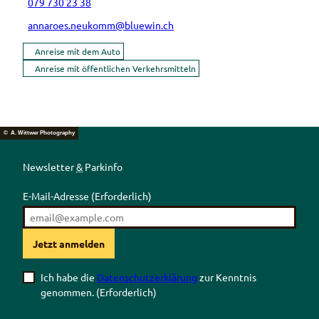
079 730 23 38
annaroes.neukomm@bluewin.ch
Anreise mit dem Auto
Anreise mit öffentlichen Verkehrsmitteln
© A. Wittwer Photography
Newsletter
&
Parkinfo
E-Mail-Adresse
(Erforderlich)
Jetzt anmelden
Ich habe die
Datenschutzerklärung
zur Kenntnis
genommen.
(Erforderlich)