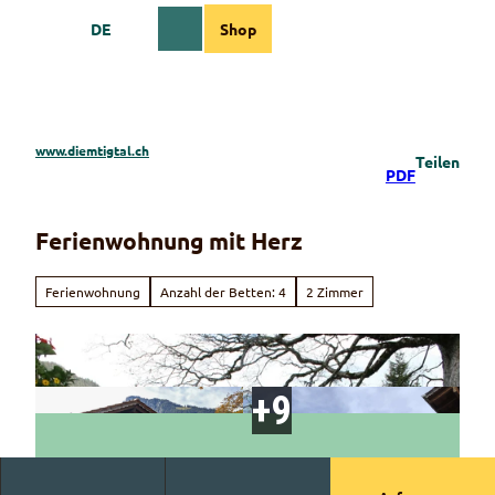
Z
DE
Shop
u
Webcams
Informationen
Suche
Menü
m
I
n
h
a
www.diemtigtal.ch
Teilen
l
PDF
t
Ferienwohnung mit Herz
Ferienwohnung
Anzahl der Betten: 4
2 Zimmer