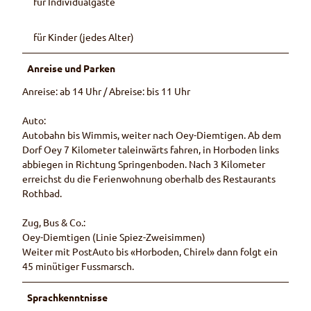
für Individualgäste
m
i
für Kinder (jedes Alter)
n
é
Anreise und Parken
e
Anreise: ab 14 Uhr / Abreise: bis 11 Uhr
Auto:
Autobahn bis Wimmis, weiter nach Oey-Diemtigen. Ab dem
Dorf Oey 7 Kilometer taleinwärts fahren, in Horboden links
abbiegen in Richtung Springenboden. Nach 3 Kilometer
erreichst du die Ferienwohnung oberhalb des Restaurants
Rothbad.
Zug, Bus & Co.:
Oey-Diemtigen (Linie Spiez-Zweisimmen)
Weiter mit PostAuto bis «Horboden, Chirel» dann folgt ein
45 minütiger Fussmarsch.
Sprachkenntnisse