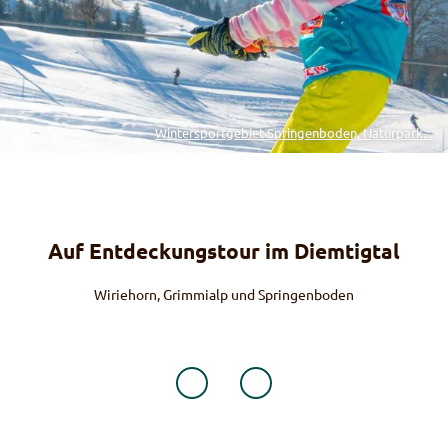
Wintersportgebiet Springenboden, Naturpark...
Auf Entdeckungstour im Diemtigtal
Wiriehorn, Grimmialp und Springenboden
Oey
Oey am Talanfang ist der Ausgangsort für