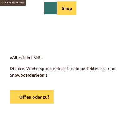
Z
© Rahel Mazenauer
DE
Shop
u
Webcams
Informationen
Suche
Menü
m
I
n
h
a
l
t
«Alles fehrt Ski!»
Die drei Wintersportgebiete für ein perfektes Ski- und
Snowboard
erlebnis
Offen oder zu?