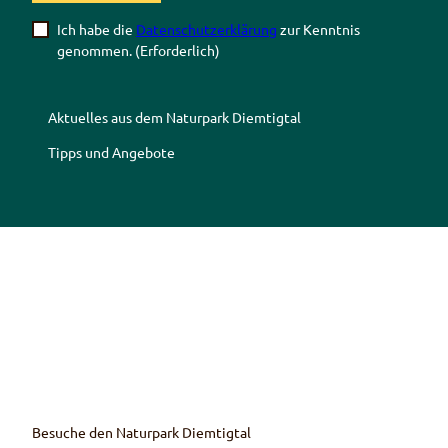
Ich habe die
Datenschutzerklärung
zur Kenntnis
genommen.
(Erforderlich)
Aktuelles aus dem Naturpark Diemtigtal
Tipps und Angebote
Z
Z
Z
Z
u
u
u
u
r
m
r
r
F
Y
I
T
a
o
n
r
c
u
s
i
e
T
t
p
b
u
a
a
o
b
g
d
Besuche den Naturpark Diemtigtal
o
e
r
v