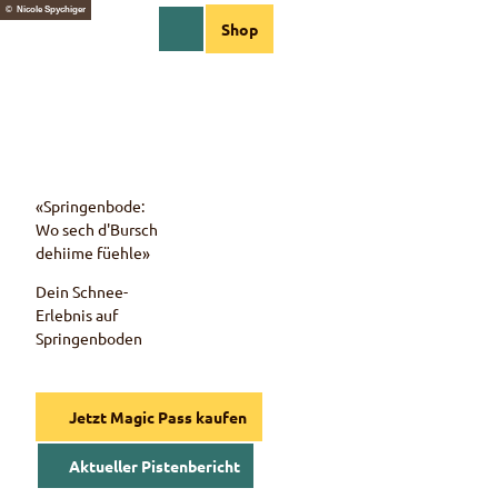
Z
© Nicole Spychiger
DE
Shop
u
Webcams
Informationen
Suche
Menü
m
I
n
h
a
l
t
«Springenbode:
Wo sech d'Bursch
dehiime füehle»
Dein Schnee-
Erlebnis auf
Springenboden
Jetzt Magic Pass kaufen
Aktueller Pistenbericht