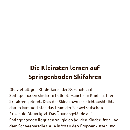
© Ga
sthau
s Gsä
sswei
d
Die Kleinsten lernen auf
Unterkünfte
Rund ums Wintersportgebiet Springenboden
Springenboden Skifahren
Die vielfältigen Kinderkurse der Skischule auf
Springenboden sind sehr beliebt. Manch ein Kind hat hier
Skifahren gelernt. Dass der Skinachwuchs nicht ausbleibt,
darum kümmert sich das
Team
der Schweizerischen
Skischule Diemtigtal. Das Übungsgelände auf
Springenboden liegt zentral gleich bei den Kinderliften und
dem Schneeparadies. Alle Infos zu den Gruppenkursen und