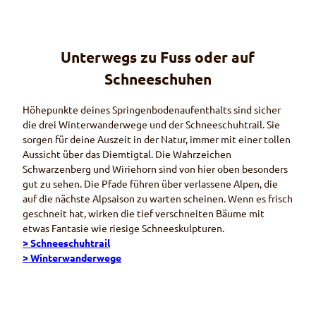
© Ski
schul
e Die
mtigt
al Sta
ndort
Sprin
Unterwegs zu Fuss oder auf
genb
Schneespielplatz
oden
Springenboden
Schneeschuhen
Höhepunkte deines Springenbodenaufenthalts sind sicher
die drei Winterwanderwege und der Schneeschuh
trail
. Sie
sorgen für deine Auszeit in der Natur, immer mit einer tollen
Aussicht über das Diemtigtal. Die Wahrzeichen
Schwarzenberg und Wiriehorn sind von hier oben besonders
gut zu sehen. Die Pfade führen über verlassene Alpen, die
auf die nächste Alpsaison zu warten scheinen. Wenn es frisch
geschneit hat, wirken die tief verschneiten Bäume mit
etwas Fantasie wie riesige Schneeskulpturen.
> Schneeschuhtrail
> Winterwanderwege