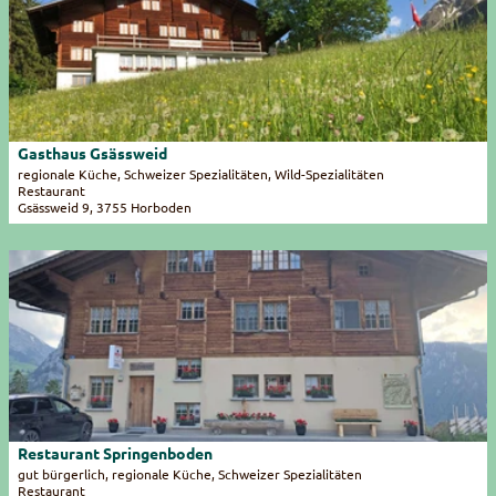
t
a
i
l
s
e
i
Gasthaus Gsässweid
© Naturpark Diemtigtal
t
regionale Küche, Schweizer Spezialitäten, Wild-Spezialitäten
Restaurant
e
Gsässweid 9, 3755 Horboden
'
G
D
a
e
s
t
t
a
h
i
a
l
u
s
s
e
G
i
s
Restaurant Springenboden
© Naturpark Diemtigtal, Rahel Mazenauer
t
ä
gut bürgerlich, regionale Küche, Schweizer Spezialitäten
Restaurant
e