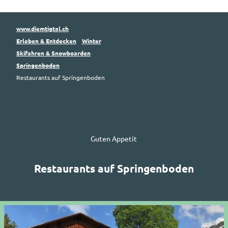
www.diemtigtal.ch
Erleben & Entdecken
Winter
Skifahren & Snowboarden
Springenboden
Restaurants auf Springenboden
Guten Appetit
Restaurants auf Springenboden
D
e