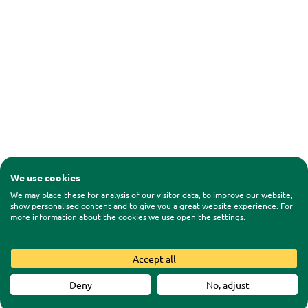
We use cookies
We may place these for analysis of our visitor data, to improve our website,
show personalised content and to give you a great website experience. For
more information about the cookies we use open the settings.
Accept all
Deny
No, adjust