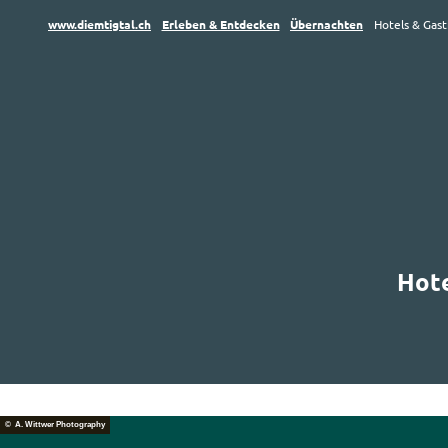
www.diemtigtal.ch
Erleben & Entdecken
Übernachten
Hotels & Gas
Hote
© A. Wittwer Photography