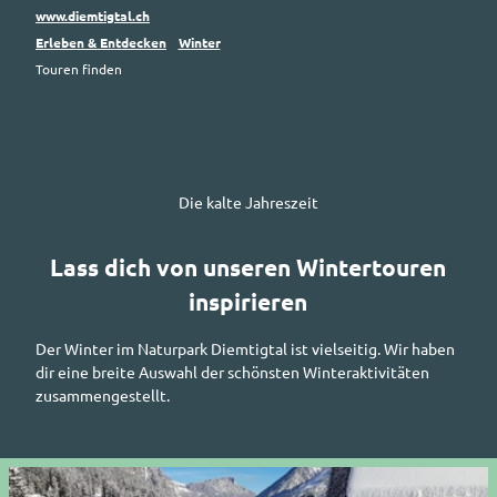
www.diemtigtal.ch
Erleben & Entdecken
Winter
Touren finden
Die kalte Jahreszeit
Lass dich von unseren Wintertouren
inspirieren
Der Winter im Naturpark Diemtigtal ist vielseitig. Wir haben
dir eine breite Auswahl der schönsten Winteraktivitäten
zusammengestellt.
D