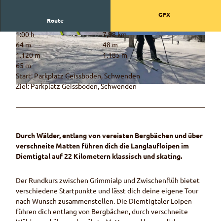
GPX
Route
1:00 h
7,98 km
© Rahel Mazenauer, Naturpark Diemtigtal
© René Burkhard, Naturpark Diemtigtal
64 m
48 m
1.120 m
1.185 m
65 m
Start: Parkplatz Geissboden, Schwenden
Ziel: Parkplatz Geissboden, Schwenden
© Céline Perren, Naturpark Diemtigtal
Durch Wälder, entlang von vereisten Bergbächen und über
verschneite Matten führen dich die Langlaufloipen im
Diemtigtal auf 22 Kilometern klassisch und skating.
Der Rundkurs zwischen Grimmialp und Zwischenflüh bietet
verschiedene Startpunkte und lässt dich deine eigene Tour
nach Wunsch zusammenstellen. Die Diemtigtaler Loipen
führen dich entlang von Bergbächen, durch verschneite