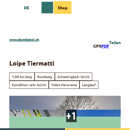
Z
DE
Shop
u
Webcams
Informationen
Suche
Menü
m
I
n
h
a
www.diemtigtal.ch
Teilen
l
GPX
PDF
t
Loipe Tiermatti
7,98 km lang
Rundweg
Schwierigkeit: leicht
Kondition: sehr leicht
Tolles Panorama
Langlauf