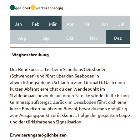
geeignet
wetterabhängig
Jan
Feb
Mär
Apr
Mai
Jun
Jul
Aug
Sep
Okt
Nov
Dez
Wegbeschreibung
Der Rundkurs startet beim Schulhaus Geissboden
(Schwenden) und führt über den Seeboden in
abwechslungsreichen Schlaufen zum Tiermatti. Nach einer
kurzen Abfahrt erreichst du den Wendepunkt im
Staldenmaad, bevor du auf neuer Strecke wieder in Richtung
Grimmialp aufsteigst. Zurück im Geissboden führt dich eine
kurze Erweiterung bis zum Buechi, bevor du dann endgültig
zum Ausgangspunkt zurückkehrst. Folge der gespurten Loipe
und der türkisfarbenen Signalisation.
Erweiterungsmöglichkeiten