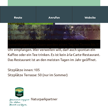
V
Route
Anrufen
Website
Das Restaurant steht vorwiegend den Hotelgästen zur
i
Verfügung.
d
© Hotel Kurhaus Grimmialp
© Hotel Kurhaus Grimmialp
Das Hotel Kurhaus Grimmialp öffnet die Gaststube aber auch
e
sehr gerne für Einzelgäste, Familiengruppen und
o
Festgemeinschaften für ein feines Essen oder ein Fest.
a
Anmeldungen zum Essen werden einen Tag vor Termin bis 17
Uhr empfangen. Wer verweilen will, darf auch spontan ein
b
Kaffee oder ein Tee trinken. Es ist kein à-la-Carte-Restaurant.
s
Das Restaurant ist an den meisten Tagen im Jahr geöffnet.
p
i
Sitzplätze innen: 105
e
Sitzplätze Terrasse: 50 (nur im Sommer)
l
e
n
Naturparkpartner