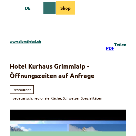
Z
DE
Shop
u
Webcams
Informationen
Suche
Menü
m
I
n
h
a
www.diemtigtal.ch
Teilen
l
PDF
t
Hotel Kurhaus Grimmialp -
Öffnungszeiten auf Anfrage
Restaurant
vegetarisch, regionale Küche, Schweizer Spezialitäten