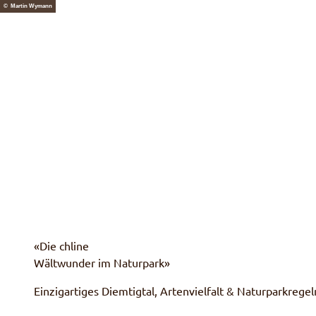
Z
© Martin Wymann
u
Naturpark
Erleben & Entdecken
Anpac
m
I
n
h
a
l
t
«Die chline
Wältwunder im Naturpark»
Einzigartiges Diemtigtal, Artenvielfalt & Naturparkregel