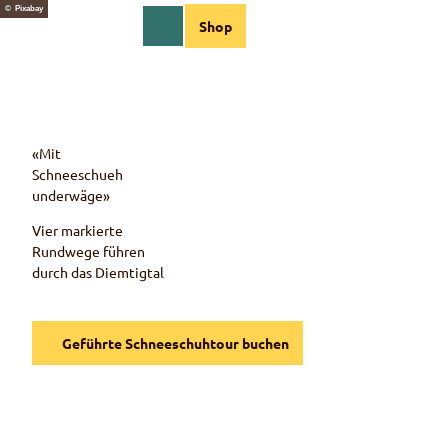
Z
© Pixabay
DE
Shop
u
Webcams
Informationen
Suche
Menü
m
I
n
h
a
«Mit
l
Schneeschueh
t
underwäge»
Vier markierte
Rundwege führen
durch das Diemtigtal
Geführte Schneeschuhtour buchen