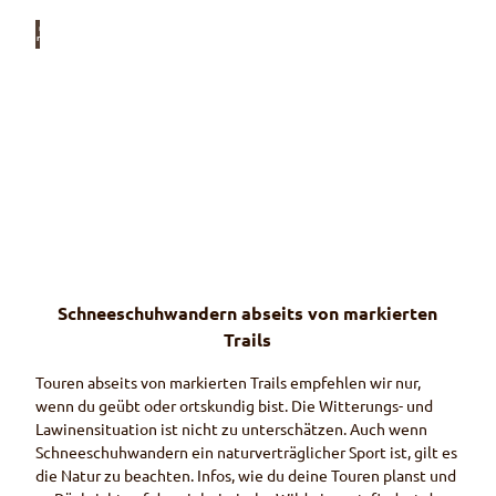
© Wi
riehor
nbah
nen
Schneeschuh
trail
Wiriehorn
Den Alltag hinter dir lassen
© Ra
hel M
azena
uer
Schneeschuhwandern abseits von markierten
Schneeschuh
trail
Trails
Homad
(Wiriehorn)
Soweit das Auge reicht
Touren abseits von markierten
Trails
empfehlen wir nur,
wenn du geübt oder ortskundig bist. Die Witterungs- und
Lawinensituation ist nicht zu unterschätzen. Auch wenn
Schneeschuhwandern ein naturverträglicher Sport ist, gilt es
die Natur zu beachten. Infos, wie du deine Touren planst und