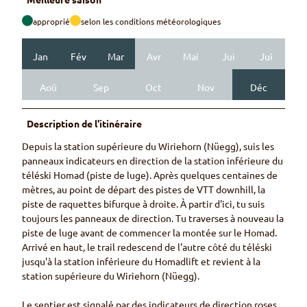
approprié
selon les conditions météorologiques
Jan
Fév
Mar
Avr
Mai
Jui
Jui
Aoû
Sep
Oct
Nov
Déc
Description de l'itinéraire
Depuis la station supérieure du Wiriehorn (Nüegg), suis les
panneaux indicateurs en direction de la station inférieure du
téléski Homad (piste de luge). Après quelques centaines de
mètres, au point de départ des pistes de VTT downhill, la
piste de raquettes bifurque à droite. À partir d'ici, tu suis
toujours les panneaux de direction. Tu traverses à nouveau la
piste de luge avant de commencer la montée sur le Homad.
Arrivé en haut, le trail redescend de l'autre côté du téléski
jusqu'à la station inférieure du Homadlift et revient à la
station supérieure du Wiriehorn (Nüegg).
Le sentier est signalé par des indicateurs de direction roses