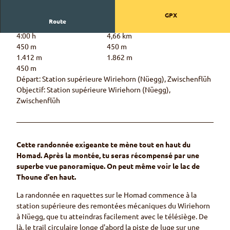
GPX
Route
4:00 h
4,66 km
450 m
450 m
1.412 m
1.862 m
450 m
Départ: Station supérieure Wiriehorn (Nüegg), Zwischenflüh
Objectif: Station supérieure Wiriehorn (Nüegg),
Zwischenflüh
Cette randonnée exigeante te mène tout en haut du
Homad. Après la montée, tu seras récompensé par une
superbe vue panoramique. On peut même voir le lac de
Thoune d'en haut.
La randonnée en raquettes sur le Homad commence à la
station supérieure des remontées mécaniques du Wiriehorn
à Nüegg, que tu atteindras facilement avec le télésiège. De
là, le trail circulaire longe d'abord la piste de luge sur une