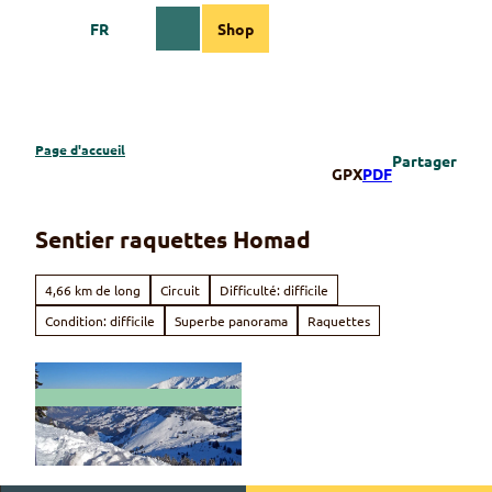
T
FR
Shop
o
Webcams
Information
Recherche
Menu
c
o
n
t
e
Page d'accueil
Partager
n
GPX
PDF
t
Sentier raquettes Homad
4,66 km de long
Circuit
Difficulté: difficile
Condition: difficile
Superbe panorama
Raquettes
© Rahel Mazenauer, Naturpark Diemtigtal