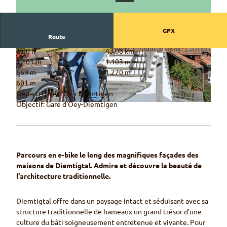
GPX
Route
3:00 h
43,08 km
© Martin Wymann / Naturpark Diemtigtal
© Martin Wymann / Naturpark Diemtigtal
1.103 m
1.103 m
669 m
1.270 m
601 m
Départ: Gare d'Oey-Diemtigen
Objectif: Gare d'Oey-Diemtigen
© Rahel Mazenauer, Naturpark Diemtigtal
Parcours en e-bike le long des magnifiques façades des
maisons de Diemtigtal. Admire et découvre la beauté de
l'architecture traditionnelle.
Diemtigtal offre dans un paysage intact et séduisant avec sa
structure traditionnelle de hameaux un grand trésor d'une
culture du bâti soigneusement entretenue et vivante. Pour