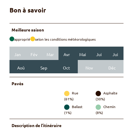
Bon à savoir
Meilleure saison
approprié
selon les conditions météorologiques
Jan
Fév
Mar
Avr
Mai
Jui
Jui
Aoû
Sep
Oct
Nov
Déc
Pavés
Rue
Asphalte
(61%)
(30%)
Ballast
Chemin
(1%)
(8%)
Description de l'itinéraire