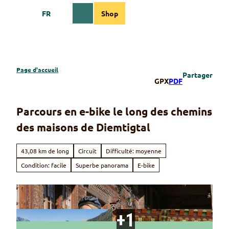
T
FR
Shop
o
Webcams
Information
Recherche
Menu
c
o
n
t
e
Page d'accueil
Partager
n
GPX
PDF
t
Parcours en e-bike le long des chemins
des maisons de Diemtigtal
43,08 km de long
Circuit
Difficulté: moyenne
Condition: facile
Superbe panorama
E-bike