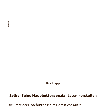
& Corporate Volunteering für Firmen
© Hei
nz Le
rch
Wildrosenwanderung
Auf der Suche nach den Rosen
© Hei
nz Le
rch
Kochtipp
Hagebuttentag
des Vereins Freunde des Regionalen Naturparks
Selber feine Hagebuttenspezialitäten herstellen
Die Ernte der Hagebutten ist im Herbst von Mitte