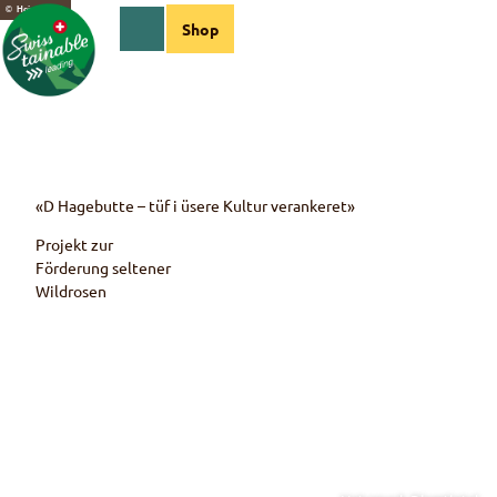
Z
© Heinz Lerch
Shop
u
Webcams
Informationen
Suche
Menü
m
I
n
h
a
l
t
«D Hagebutte – tüf i üsere Kultur verankeret»
Projekt zur
Förderung seltener
Wildrosen