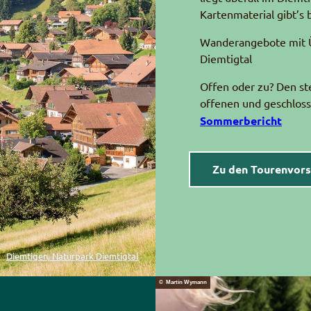
Kartenmaterial gibt’s 
Wanderangebote mit Ü
Diemtigtal
Offen oder zu? Den st
offenen und geschlos
Sommerbericht
Zu den Tourenvor
Diemtigen, Naturpark Diemtigtal
© Martin Wymann