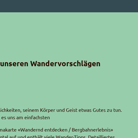
 unseren Wandervorschlägen
lichkeiten, seinem Körper und Geist etwas Gutes zu tun.
 es uns am einfachsten
amakarte «Wandernd entdecken / Bergbahnerlebnis»
gtal auf und enthält viele Wander-Tipps. Detailliertes