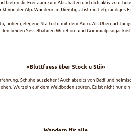
und bieten dir Freiraum zum Abschalten und dich aktiv zu erho
ekt von der Alp. Wandern im Diemtigtal ist ein tiefgründiges Er
o, höher gelegene Startorte mit dem Auto. Als Übernachtungsga
uf den beiden Sesselbahnen Wiriehorn und Grimmialp sogar kos
«Bluttfuess über Stock u Stii»
 Erfahrung. Schuhe ausziehen! Auch abseits von Badi und heimis
ehen. Wurzeln auf dem Waldboden spüren. Es ist nicht nur ein
Wandern für alle