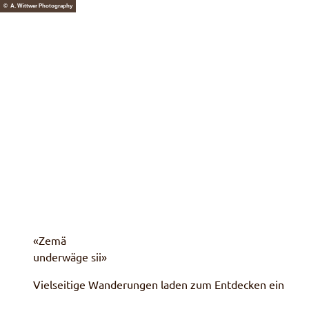
Z
© A. Wittwer Photography
u
Naturpark
Erleben & Entdecken
Anpac
m
I
n
h
a
l
t
«Zemä
underwäge sii»
Vielseitige Wanderungen laden zum Entdecken ein