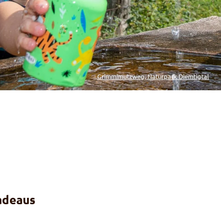
Grimmimutzweg, Naturpark Diemtigtal
adeaus