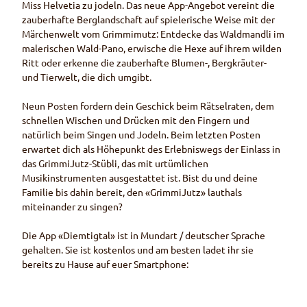
Miss
Helvetia zu jodeln. Das neue
App
-Angebot vereint die
zauberhafte Berglandschaft auf spielerische Weise mit der
Märchenwelt vom Grimmimutz: Entdecke das Waldmandli im
malerischen Wald-Pano, erwische die Hexe auf ihrem wilden
Ritt oder erkenne die zauberhafte Blumen-, Bergkräuter-
und Tierwelt, die dich umgibt.
Neun Posten fordern dein Geschick beim Rätselraten, dem
schnellen Wischen und Drücken mit den Fingern und
natürlich beim Singen und Jodeln. Beim letzten Posten
erwartet dich als Höhepunkt des Erlebniswegs der Einlass in
das GrimmiJutz-Stübli, das mit urtümlichen
Musikinstrumenten ausgestattet ist. Bist du und deine
Familie bis dahin bereit, den «GrimmiJutz» lauthals
miteinander zu singen?
Die
App
«Diemtigtal» ist in Mundart / deutscher Sprache
gehalten. Sie ist kostenlos und am besten ladet ihr sie
bereits zu Hause auf euer
Smartphone
: