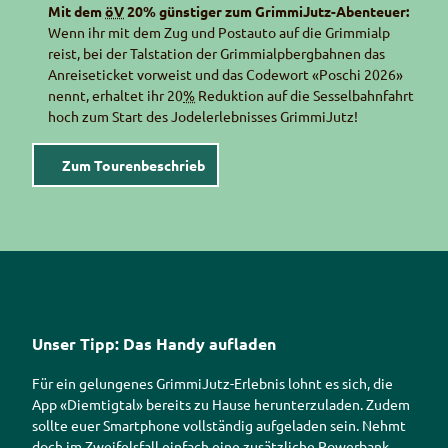
Mit dem
öV
20% günstiger zum GrimmiJutz-Abenteuer:
Wenn ihr mit dem Zug und Postauto auf die Grimmialp
reist, bei der Talstation der Grimmialpbergbahnen das
Anreiseticket vorweist und das Codewort «Poschi 2026»
nennt, erhaltet ihr 20
%
Reduktion auf die Sesselbahnfahrt
hoch zum Start des Jodelerlebnisses GrimmiJutz!
Zum Tourenbeschrieb
Unser Tipp: Das Handy aufladen
Für ein gelungenes GrimmiJutz-Erlebnis lohnt es sich, die
App
«Diemtigtal» bereits zu Hause herunterzuladen. Zudem
sollte euer
Smartphone
vollständig aufgeladen sein. Nehmt
doch im Zweifelsfall einfach eine zusätzliche
Powerbank