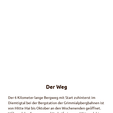
© Pet
er Za
hnd
Der Weg
Apple App-
Store
GrimmiJutz App
Der 6 Kilometer lange Bergweg mit Start zuhinterst im
Diemtigtal bei der Bergstation der Grimmialpbergbahnen ist
von Mitte Mai bis Oktober an den Wochenenden geöffnet.