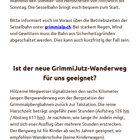
Während den Sommer- und Herbstferien von Mittwoch bis
Sonntag. Die Sesselbahn bringt euch bequem zum Start.
Bitte informiert euch im Voraus über die Betriebszeiten der
Sesselbahn unter
grimmialp.ch
. Bei starkem Regen, Wind
und Gewittern muss die Bahn aus Sicherheitsgründen
abgeschaltet werden. Dies kann auch kurzfristig der Fall sein.
Ist der neue GrimmiJutz-Wanderweg
für uns geeignet?
Hölzerne Wegweiser signalisieren den sechs Kilometer
langen Bergwanderweg von der Bergstation der
Grimmialpbergbahnen zurück zur Talstation. Die reine
Marschzeit beträgt ungefähr zwei Stunden (Aufstieg 126
hm
/ Abstieg 611
hm
). Je nachdem, wie lange ihr Jodeln mögt,
wird sich euer Ausflug über mehrere Stunden erstrecken.
Der Bergweg ist für Kinder ab sechs Jahren geeignet; wir
empfehlen Wanderschuhe (keine Kinderwagen).