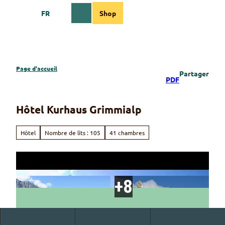
T
FR
Shop
o
Webcams
Information
Recherche
Menu
c
o
n
t
e
Page d'accueil
Partager
n
PDF
t
Hôtel Kurhaus Grimmialp
Hôtel
Nombre de lits : 105
41 chambres