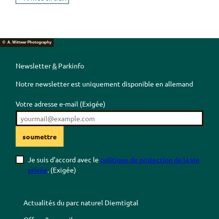
© A. Wittwer Photography
Newsletter
&
Parkinfo
Notre newsletter est uniquement disponible en allemand
Votre adresse e-mail
(Exigée)
soumettre
Je suis d'accord avec le
politique de protection de la vie
privée
.
(Exigée)
Actualités du parc naturel
Diemtigtal