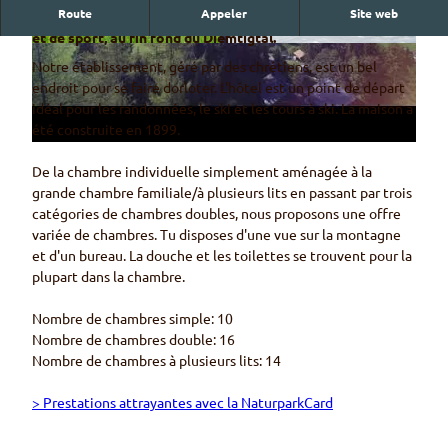
L
Route
Appeler
Site web
Hôtel chargé d'histoire, situé au calme, avec terrain de jeu
i
et de sport, au fin fond du Diemtigtal.
r
© Hotel Kurhaus Grimmialp
© Hotel Kurhaus Grimmialp
Notre établissement, géré par des chrétiens, est un bel
e
endroit pour se faire dorloter. L'hôtel est un point de départ
l
idéal pour les randonnées, le ski et les tours à ski. La maison a
a
été construite en 1899.
v
De la chambre individuelle simplement aménagée à la
i
grande chambre familiale/à plusieurs lits en passant par trois
d
catégories de chambres doubles, nous proposons une offre
é
variée de chambres. Tu disposes d'une vue sur la montagne
o
et d'un bureau. La douche et les toilettes se trouvent pour la
plupart dans la chambre.
Nombre de chambres simple: 10
Nombre de chambres double: 16
Nombre de chambres à plusieurs lits: 14
> Prestations attrayantes avec la NaturparkCard