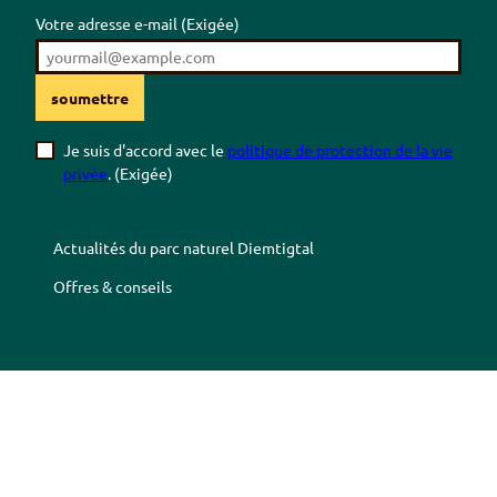
Votre adresse e-mail
(Exigée)
soumettre
Je suis d'accord avec le
politique de protection de la vie
privée
.
(Exigée)
Actualités du parc naturel
Diemtigtal
Offres & conseils
Z
Z
Z
Z
u
u
u
u