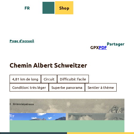
T
FR
Shop
o
Webcams
Information
Recherche
Menu
c
o
n
t
e
Page d'accueil
Partager
n
GPX
PDF
t
Chemin Albert Schweitzer
4,81 km de long
Circuit
Difficulté: facile
Condition: très léger
Superbe panorama
Sentier à thème