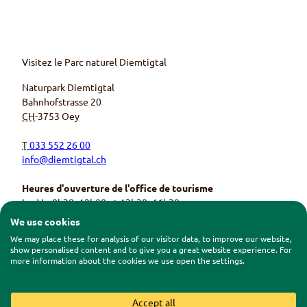
r
m
r
r
F
Y
I
T
a
o
n
r
c
u
s
i
e
T
t
p
b
u
a
a
o
b
g
d
Visitez le Parc naturel
Diemtigtal
o
e
r
v
k
K
a
i
Naturpark Diemtigtal
s
a
m
s
e
n
s
o
Bahnhofstrasse 20
i
a
e
r
CH
-
3753
Oey
t
l
i
s
e
d
t
e
d
e
e
i
T
033 552 26 00
e
s
d
t
s
N
e
e
info@diemtigtal.ch
N
a
s
d
a
t
N
e
t
u
a
s
Heures d'ouverture de l'office de tourisme
u
r
t
N
Lu
–
Ve
, 8
h
30–12
h
00 et 13
h
30–16
h
30
r
p
u
a
p
a
r
t
Sa,
8
h
30–12
h
00
We use cookies
a
r
p
u
Fermé les jours fériés
r
k
a
r
We may place these for analysis of our visitor data, to improve our website,
k
s
r
p
show personalised content and to give you a great website experience. For
Parc naturel Diemtigtal
s
D
k
a
more information about the cookies we use open the settings.
D
i
s
r
i
e
D
k
e
m
i
s
m
t
e
D
t
i
m
i
Contact
|
Impressum
|
Protection des données
|
CG
|
Accept all