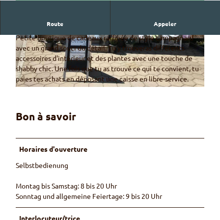
Route
Appeler
La boutique de cadeaux pas comme les autres
Petite boutique de cadeaux raffinée de style campagnard
© Alpen-Charme, Ruth Fahrni
© Alpen-Charme, Ruth Fahrni
avec un grand souci du détail. Tu y trouveras différents
accessoires d'intérieur et des plantes avec une touche de
shabby chic. Une fois que tu as trouvé ce qui te convient, tu
paies tes achats en déposant une caisse en libre-service.
© Alpen-Charme, Ruth Fahrni
Bon à savoir
Horaires d'ouverture
Selbstbedienung
Montag bis Samstag: 8 bis 20 Uhr
Sonntag und allgemeine Feiertage: 9 bis 20 Uhr
Interlocuteur/trice