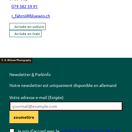
079 382 59 91
r_fahrni@bluewin.ch
Arrivée en voiture
Arrivée en train
© A. Wittwer Photography
Newsletter
&
Parkinfo
Notre newsletter est uniquement disponible en allemand
Votre adresse e-mail
(Exigée)
soumettre
Je suis d'accord avec le
politique de protection de la vie