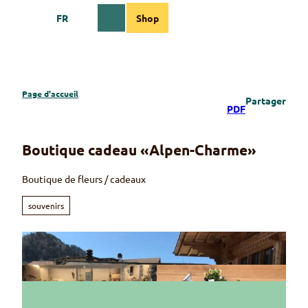
T
FR
Shop
o
Webcams
Information
Recherche
Menu
c
o
n
t
e
Page d'accueil
Partager
n
PDF
t
Boutique cadeau «Alpen-Charme»
Boutique de fleurs / cadeaux
souvenirs