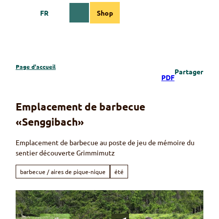
T
FR
Shop
o
Webcams
Information
Recherche
Menu
c
o
n
t
e
Page d'accueil
Partager
n
PDF
t
Emplacement de barbecue
«Senggibach»
Emplacement de barbecue au poste de jeu de mémoire du
sentier découverte Grimmimutz
barbecue / aires de pique-nique
été