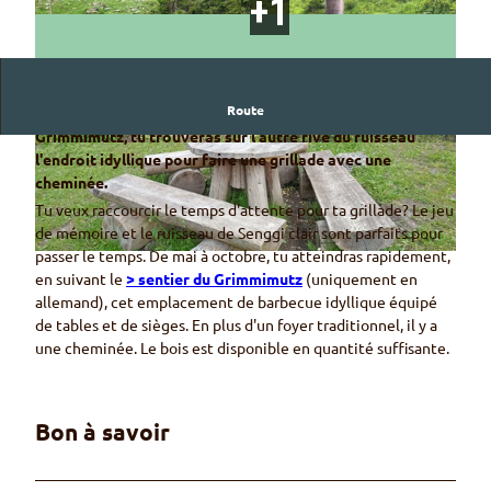
Route
Au premier poste de jeu du sentier découverte
Grimmimutz, tu trouveras sur l'autre rive du ruisseau
© Naturpark Diemtigtal
© Naturpark Diemtigtal
l'endroit idyllique pour faire une grillade avec une
cheminée.
Tu veux raccourcir le temps d'attente pour ta grillade? Le jeu
de mémoire et le ruisseau de Senggi clair sont parfaits pour
passer le temps. De mai à octobre, tu atteindras rapidement,
© Naturpark Diemtigtal
en suivant le
> sentier du Grimmimutz
(uniquement en
allemand), cet emplacement de barbecue idyllique équipé
de tables et de sièges. En plus d'un foyer traditionnel, il y a
une cheminée. Le bois est disponible en quantité suffisante.
Bon à savoir