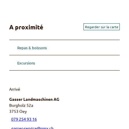
s
s
e
r
A proximité
Regarder sur la carte
A
G
Repas & boissons
Excursions
Arrivé
Gasser Landmaschinen AG
Burgholz 52a
3753
Oey
079 254 93 16
gasser-service@gmx.ch