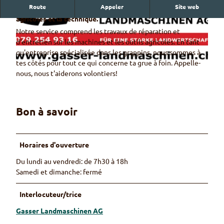
Route
Appeler
Site web
Ton spécialiste pour tout ce qui concerne les machines
agricoles et la technique.
Notre service comprend les travaux de réparation et
d'entretien sur les machines et les outils agricoles. En tant
qu'entreprise spécialisée dans les grappins, nous sommes à
tes côtés pour tout ce qui concerne ta grue à foin. Appelle-
nous, nous t'aiderons volontiers!
L
a
n
© Gasser Landmaschinen AG
d
Bon à savoir
m
a
s
Horaires d'ouverture
c
h
Du lundi au vendredi: de 7h30 à 18h
i
Samedi et dimanche: fermé
n
e
Interlocuteur/trice
n
Gasser Landmaschinen AG
G
a