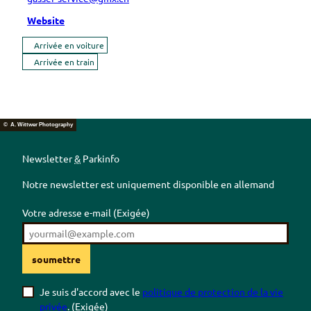
Website
Arrivée en voiture
Arrivée en train
© A. Wittwer Photography
Newsletter
&
Parkinfo
Notre newsletter est uniquement disponible en allemand
Votre adresse e-mail
(Exigée)
soumettre
Je suis d'accord avec le
politique de protection de la vie
privée
.
(Exigée)