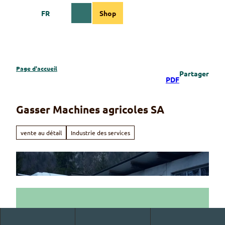
T
FR
Shop
o
Webcams
Information
Recherche
Menu
c
o
n
t
e
Page d'accueil
Partager
n
PDF
t
Gasser Machines agricoles SA
vente au détail
Industrie des services