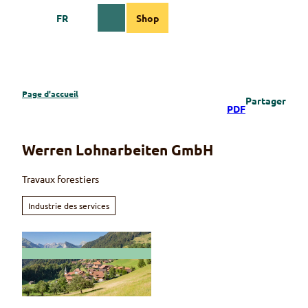
T
FR
Shop
o
Webcams
Information
Recherche
Menu
c
o
n
t
e
Page d'accueil
Partager
n
PDF
t
Werren Lohnarbeiten GmbH
Travaux forestiers
Industrie des services
© Martin Wymann