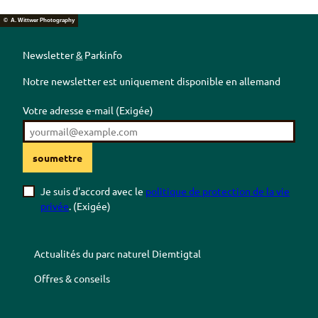
© A. Wittwer Photography
Newsletter
&
Parkinfo
Notre newsletter est uniquement disponible en allemand
Votre adresse e-mail
(Exigée)
soumettre
Je suis d'accord avec le
politique de protection de la vie
privée
.
(Exigée)
Actualités du parc naturel
Diemtigtal
Offres & conseils