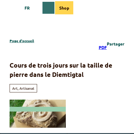
T
FR
Shop
o
Webcams
Information
Recherche
Menu
c
o
n
t
e
Page d'accueil
Partager
n
PDF
t
Cours de trois jours sur la taille de
pierre dans le Diemtigtal
Art, Artisanat
© Guidle.com