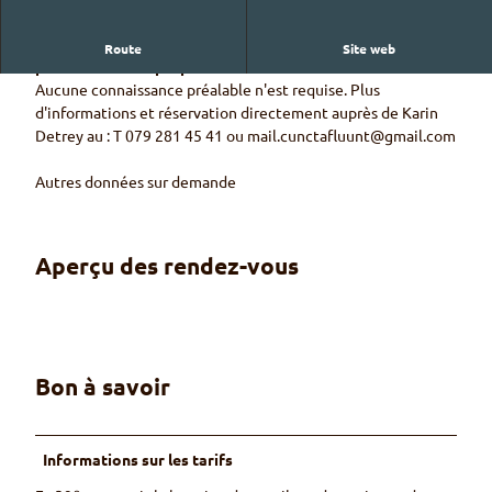
Apprends les connaissances de base de la sculpture sur
Route
Site web
pierre et crée ta propre œuvre d'art.
Aucune connaissance préalable n'est requise. Plus
d'informations et réservation directement auprès de Karin
Detrey au : T 079 281 45 41 ou mail.cunctafluunt@gmail.com
Autres données sur demande
Aperçu des rendez-vous
Bon à savoir
Informations sur les tarifs