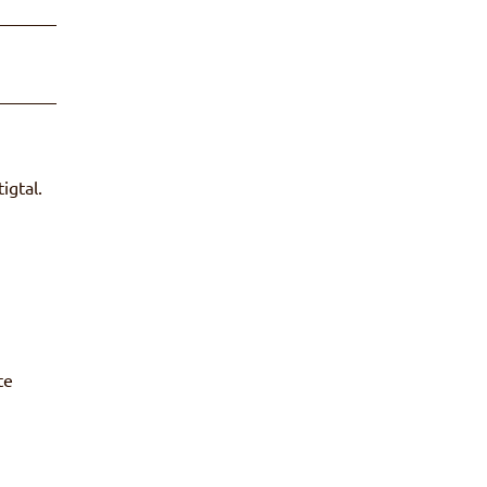
igtal.
te