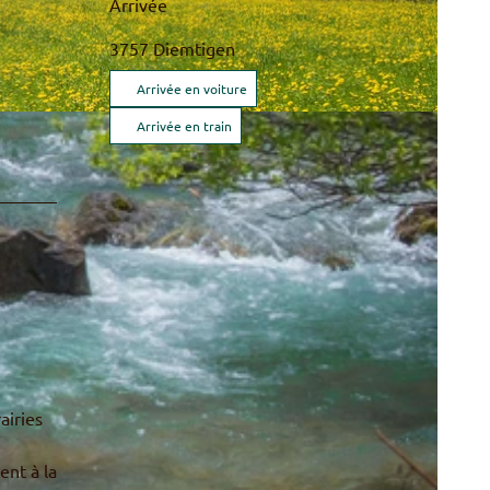
Arrivée
3757
Diemtigen
Arrivée en voiture
Arrivée en train
airies
ent à la