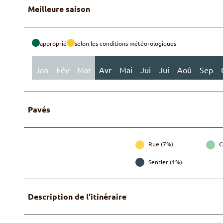
Meilleure saison
approprié
selon les conditions météorologiques
Jan
Fév
Mar
Avr
Mai
Jui
Jui
Aoû
Sep
Pavés
Rue (7%)
C
Sentier (1%)
Description de l'itinéraire