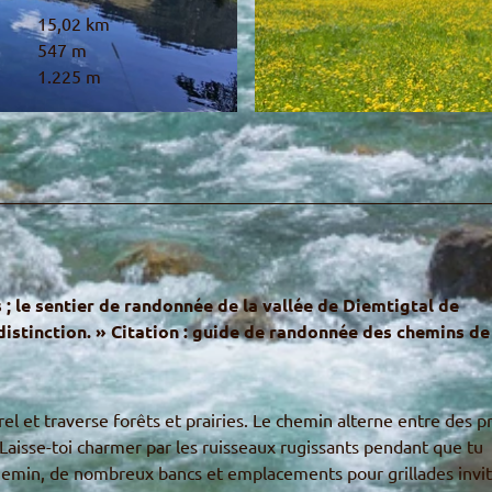
15,02 km
547 m
1.225 m
© Martin Wymann, Naturpark Diemtigtal
; le sentier de randonnée de la vallée de Diemtigtal de
istinction. » Citation : guide de randonnée des chemins de
rel et traverse forêts et prairies. Le chemin alterne entre des pr
 Laisse-toi charmer par les ruisseaux rugissants pendant que tu
hemin, de nombreux bancs et emplacements pour grillades invit