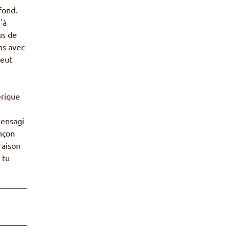
fond.
'à
us de
ns avec
peut
érique
n
lensagi
nçon
raison
 tu