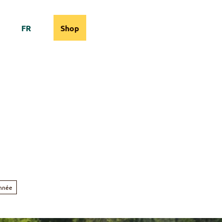
FR
Shop
bcams
Information
Recherche
nnée