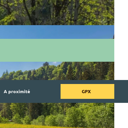
A proximité
GPX