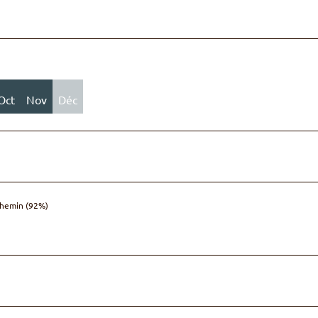
Oct
Nov
Déc
hemin (92%)