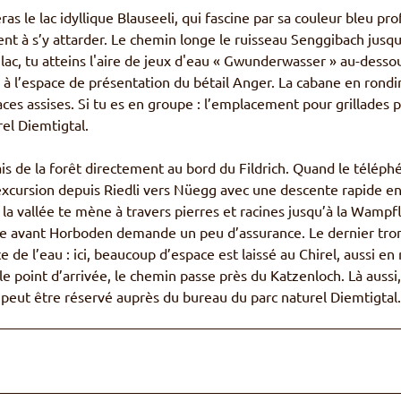
as le lac idyllique Blauseeli, qui fascine par sa couleur bleu pro
nt à s’y attarder. Le chemin longe le ruisseau Senggibach jusqu
lac, tu atteins l'aire de jeux d'eau « Gwunderwasser » au-desso
s à l’espace de présentation du bétail Anger. La cabane en rondi
ces assises. Si tu es en groupe : l’emplacement pour grillades 
el Diemtigtal.
ais de la forêt directement au bord du Fildrich. Quand le téléph
excursion depuis Riedli vers Nüegg avec une descente rapide e
 la vallée te mène à travers pierres et racines jusqu’à la Wampf
te avant Horboden demande un peu d’assurance. Le dernier tro
e l’eau : ici, beaucoup d’espace est laissé au Chirel, aussi en 
e point d’arrivée, le chemin passe près du Katzenloch. Là aussi,
peut être réservé auprès du bureau du parc naturel Diemtigtal.