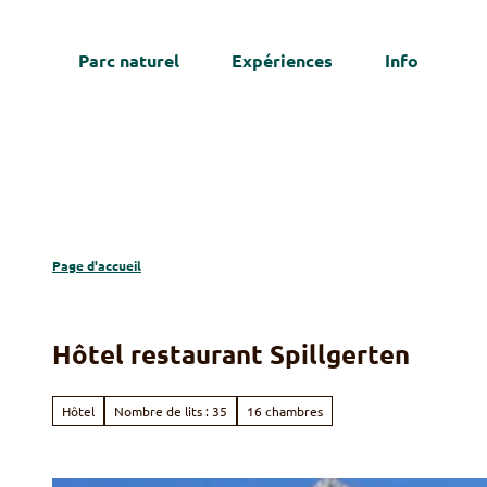
T
o
Parc naturel
Expériences
Info
c
We
o
n
t
e
n
t
Page d'accueil
Hôtel restaurant Spillgerten
Hôtel
Nombre de lits : 35
16 chambres