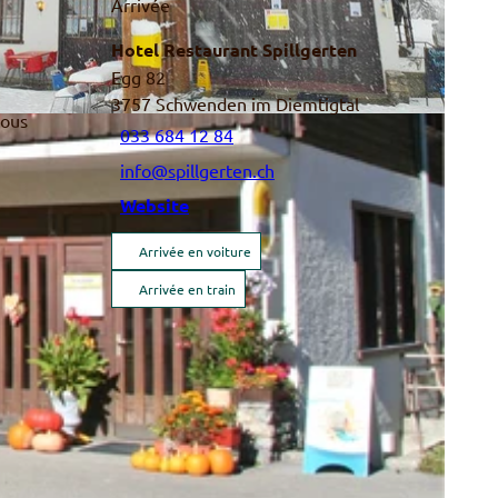
Arrivée
Hotel Restaurant Spillgerten
Egg 82
3757
Schwenden im Diemtigtal
nous
033 684 12 84
info@spillgerten.ch
Website
Arrivée en voiture
Arrivée en train