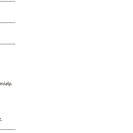
mialp.
t.