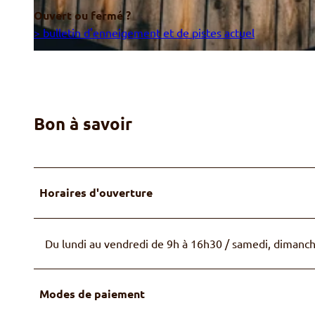
Ouvert ou fermé ?
> bulletin d'enneigement et de pistes actuel
K
a
s
s
Bon à savoir
e
W
i
r
Horaires d'ouverture
i
e
h
Du lundi au vendredi de 9h à 16h30 / samedi, dimanch
o
r
n
Modes de paiement
b
a