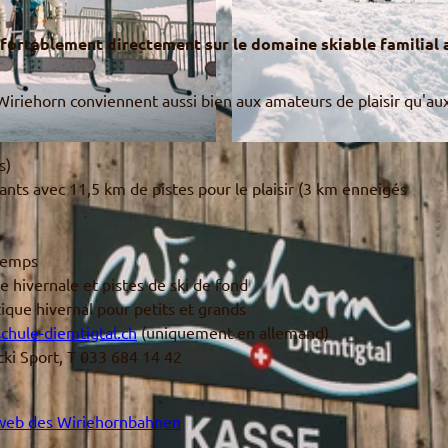
nfortablement directement sur le domaine skiable familial 
 Wiriehorn conviennent aussi bien aux amateurs de plaisir qu'au
© Wiriehornbahnen AG
s)
fants avec 11,5 km de pistes pour le plaisir (3 km enneigés
 temps
 hivernale et pistes de ski de fond
ique hivernal pour petits et grands
chule-diemtigtal.ch
(uniquement en allemand)
cki Sport, T 033 684 14 42
 web des Wiriehornbahnen