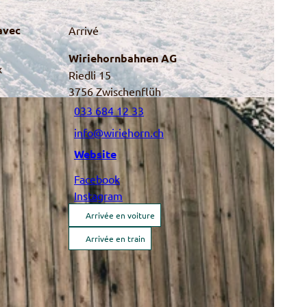
avec
Arrivé
Wiriehornbahnen AG
x
Riedli 15
3756
Zwischenflüh
033 684 12 33
info@wiriehorn.ch
Website
Facebook
Instagram
Arrivée en voiture
Arrivée en train