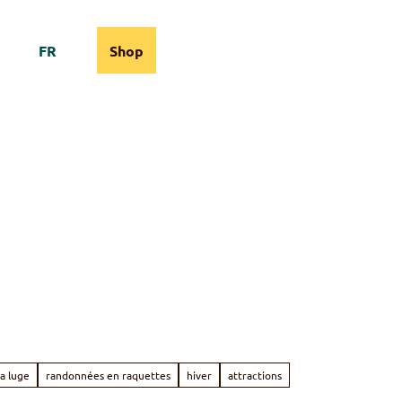
FR
Shop
bcams
Information
Recherche
la luge
randonnées en raquettes
hiver
attractions