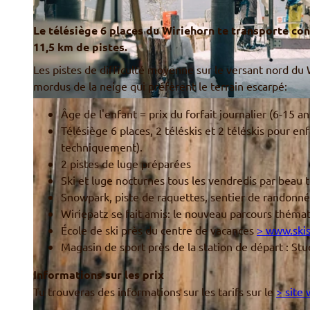
Le télésiège 6 places du Wiriehorn te transporte co
11,5 km de pistes.
Les pistes de difficulté moyenne sur le versant nord du
mordus de la neige qui préfèrent le terrain escarpé:
© Wiriehornbahnen AG, Phil Wenger
Âge de l'enfant = prix du forfait journalier (6-15 an
Télésiège 6 places, 2 téléskis et 2 téléskis pour en
techniquement).
2 pistes de luge préparées
Ski et luge nocturnes tous les vendredis par beau
Snowpark, piste de raquettes, sentier de randonnée
Wiriepatz se fait amis: le nouveau parcours thémat
École de ski près du centre de vacances
> www.skis
Magasin de sport près de la station de départ : Stu
Informations sur les prix
Tu trouveras des informations sur les tarifs sur le
> site