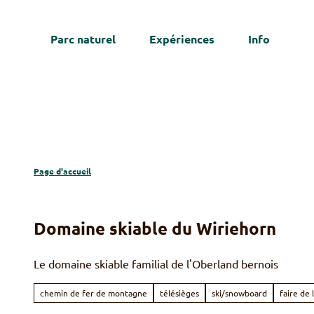
T
o
Parc naturel
Expériences
Info
c
We
o
n
t
e
n
t
Page d'accueil
Domaine skiable du Wiriehorn
Le domaine skiable familial de l'Oberland bernois
chemin de fer de montagne
télésièges
ski/snowboard
faire de 