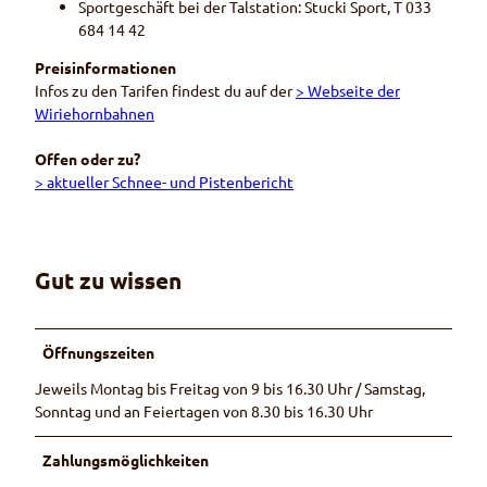
i
Sportgeschäft bei der Talstation: Stucki Sport, T 033
r
t
684 14 42
n
t
b
Preisinformationen
e
a
Infos zu den Tarifen findest du auf der
> Webseite der
l
h
Wiriehornbahnen
n
n
a
e
Offen oder zu?
m
n
> aktueller Schnee- und Pistenbericht
W
i
r
i
Gut zu wissen
e
h
o
r
Öffnungszeiten
n
Jeweils Montag bis Freitag von 9 bis 16.30 Uhr / Samstag,
Sonntag und an Feiertagen von 8.30 bis 16.30 Uhr
Zahlungsmöglichkeiten