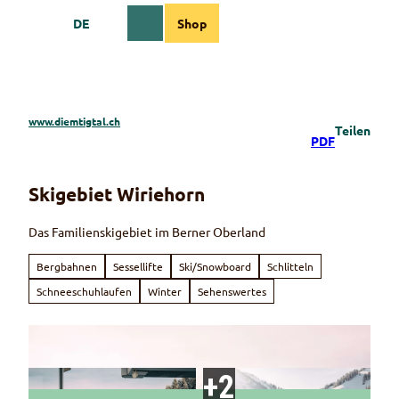
Z
DE
Shop
u
Webcams
Informationen
Suche
Menü
m
I
n
h
a
www.diemtigtal.ch
Teilen
l
PDF
t
Skigebiet Wiriehorn
Das Familienskigebiet im Berner Oberland
Bergbahnen
Sessellifte
Ski/Snowboard
Schlitteln
Schneeschuhlaufen
Winter
Sehenswertes