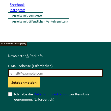
Facebook
Instagram
Anreise mit dem Auto
Anreise mit öffentlichen Verkehrsmitteln
© A. Wittwer Photography
Newsletter
&
Parkinfo
E-Mail-Adresse
(Erforderlich)
Jetzt anmelden
Ich habe die
Datenschutzerklärung
zur Kenntnis
genommen.
(Erforderlich)