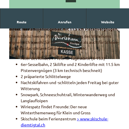
Route
Anrufen
Website
Die 6er-Sesselbahn am Wiriehorn befördert dich bequem
direkt ins Familienskigebiet mit 11.5 km Pistenvergnügen.
S
© Wiriehornbahnen AG, Phil Wenger
Die mittelschweren Pisten am Nordhang des Wiriehorns
k
eignen sich sowohl für Genussmenschen als auch für Schnee-
i
Fans, die das steilere Gelände bevorzugen:
f
a
Alter des Kindes = Preis für Tageskarte (6-15J.)
K
h
6er-Sesselbahn, 2 Skilifte und 2 Kinderlifte mit 11.5 km
a
r
Pistenvergnügen (3 km technisch beschneit)
s
e
2 präparierte Schlittelwege
s
n
Nachtskifahren und -schlitteln jeden Freitag bei guter
e
u
Witterung
W
n
Snowpark, Schneeschuhtrail, Winterwanderweg und
i
d
Langlaufloipen
r
S
Wiriespatz findet Freunde: Der neue
i
c
Winterthemenweg für Klein und Gross
e
h
Skischule beim Ferienzentrum
> www.skischule-
h
l
diemtigtal.ch
o