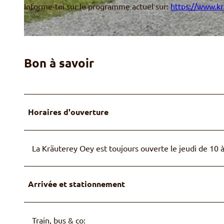
Informe-toi sur le programme actuel sur:
https://www.kr
s
a
r
M
o
a
m
Bon à savoir
i
a
s
t
o
i
n
q
Horaires d'ouverture
e
u
n
e
r
s
La Kräuterey Oey est toujours ouverte le jeudi de 10 
o
d
n
e
d
l
Arrivée et stationnement
i
a
n
K
s
r
Train, bus & co:
K