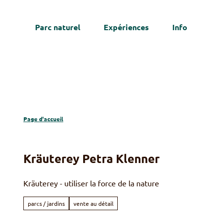
T
o
Parc naturel
Expériences
Info
c
We
o
n
t
e
n
t
Page d'accueil
Kräuterey Petra Klenner
Kräuterey - utiliser la force de la nature
parcs / jardins
vente au détail