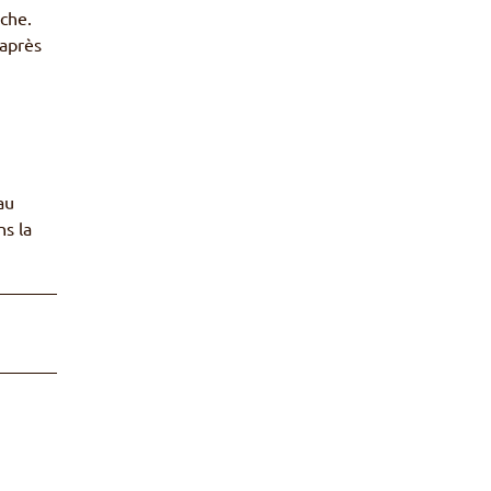
rche.
 après
au
ns la