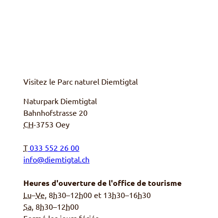
Visitez le Parc naturel
Diemtigtal
Naturpark Diemtigtal
Bahnhofstrasse 20
CH
-
3753
Oey
T
033 552 26 00
info@diemtigtal.ch
Heures d'ouverture de l'office de tourisme
Lu
–
Ve
, 8
h
30–12
h
00 et 13
h
30–16
h
30
Sa,
8
h
30–12
h
00