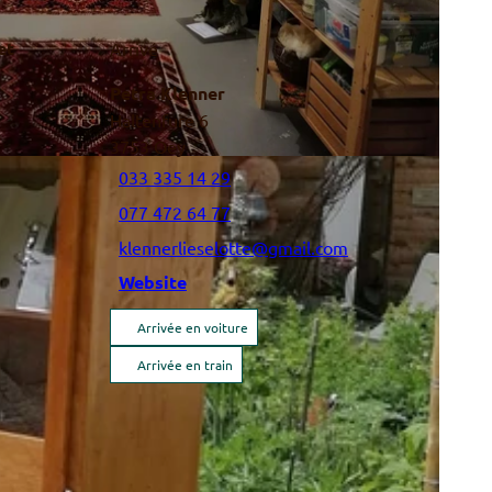
et
Arrivé
Petra Klenner
Haltenfure 6
3753
Oey
033 335 14 29
077 472 64 77
klennerlieselotte@gmail.com
Website
Arrivée en voiture
Arrivée en train