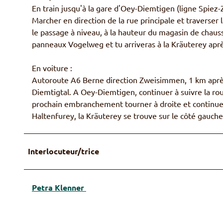
ä
En train jusqu'à la gare d'Oey-Diemtigen (ligne Spiez
r
u
Marcher en direction de la rue principale et traverser
ä
t
le passage à niveau, à la hauteur du magasin de chauss
u
e
panneaux Vogelweg et tu arriveras à la Kräuterey apr
t
r
e
e
En voiture :
r
y
Autoroute A6 Berne direction Zweisimmen, 1 km après
e
Diemtigtal. A Oey-Diemtigen, continuer à suivre la ro
y
prochain embranchement tourner à droite et continuer 
Haltenfurey, la Kräuterey se trouve sur le côté gauche
Interlocuteur/trice
Petra Klenner