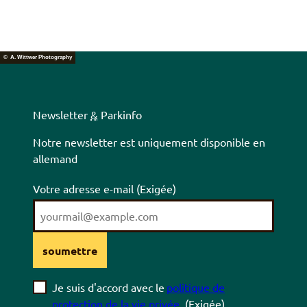
© A. Wittwer Photography
Newsletter
&
Parkinfo
Notre newsletter est uniquement disponible en
allemand
Votre adresse e-mail
(Exigée)
soumettre
Je suis d'accord avec le
politique de
protection de la vie privée
.
(Exigée)