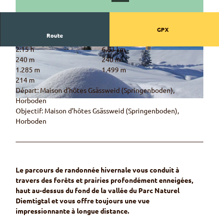
GPX
Route
2:15 h
6,83 km
© Nicole Spychiger, Naturpark Diemtigtal
© Rahel Mazenauer, Naturpark Diemtigtal
240 m
240 m
1.285 m
1.499 m
214 m
Départ: Maison d’hôtes Gsässweid (Springenboden),
Horboden
© Nicole Spychiger, Naturpark Diemtigtal
Objectif: Maison d’hôtes Gsässweid (Springenboden),
Horboden
Le parcours de randonnée hivernale vous conduit à
travers des forêts et prairies profondément enneigées,
haut au-dessus du fond de la vallée du Parc Naturel
Diemtigtal et vous offre toujours une vue
impressionnante à longue distance.