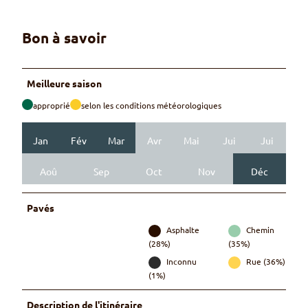
Bon à savoir
Meilleure saison
approprié
selon les conditions météorologiques
Jan
Fév
Mar
Avr
Mai
Jui
Jui
Aoû
Sep
Oct
Nov
Déc
Pavés
Asphalte
Chemin
(28%)
(35%)
Inconnu
Rue (36%)
(1%)
Description de l'itinéraire