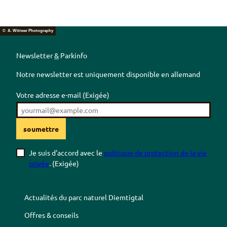
© A. Wittwer Photography
Newsletter
&
Parkinfo
Notre newsletter est uniquement disponible en allemand
Votre adresse e-mail
(Exigée)
soumettre
Je suis d'accord avec le
politique de protection de la vie
privée
.
(Exigée)
Actualités du parc naturel
Diemtigtal
Offres & conseils