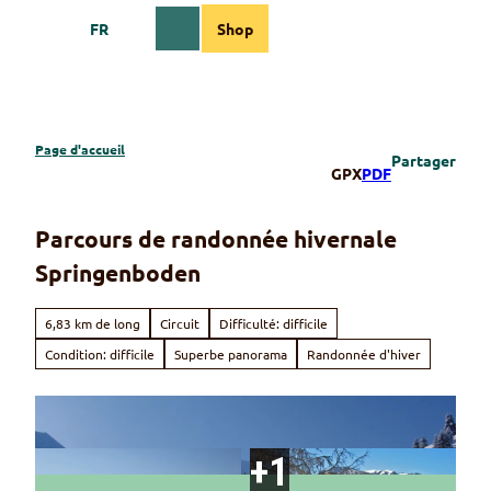
T
FR
Shop
o
Webcams
Information
Recherche
Menu
c
o
n
t
e
Page d'accueil
Partager
n
GPX
PDF
t
Parcours de randonnée hivernale
Springenboden
6,83 km de long
Circuit
Difficulté: difficile
Condition: difficile
Superbe panorama
Randonnée d'hiver