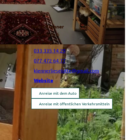
eeren.
Anreise
Petra Klenner
Haltenfure 6
3753
Oey
033 335 14 29
077 472 64 77
klennerlieselotte@gmail.com
Website
Anreise mit dem Auto
Anreise mit öffentlichen Verkehrsmitteln