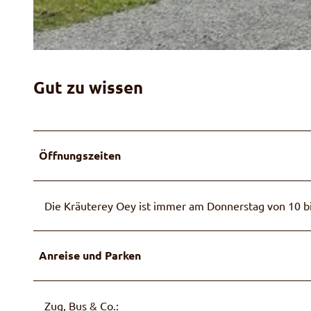
d
e
r
K
K
r
r
Gut zu wissen
ä
ä
u
u
t
t
e
e
Öffnungszeiten
r
r
e
e
y
y
Die Kräuterey Oey ist immer am Donnerstag von 10 bi
B
l
o
Anreise und Parken
c
k
h
Zug, Bus & Co.:
a