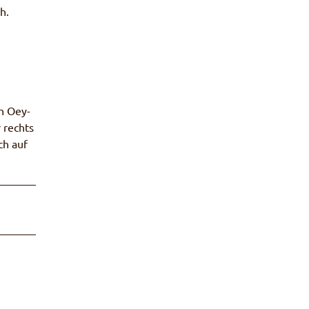
h.
n Oey-
 rechts
ch auf