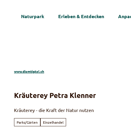
Z
u
Naturpark
Erleben & Entdecken
Anpac
m
I
n
h
a
l
t
www.diemtigtal.ch
Kräuterey Petra Klenner
Kräuterey - die Kraft der Natur nutzen
Parks/Gärten
Einzelhandel