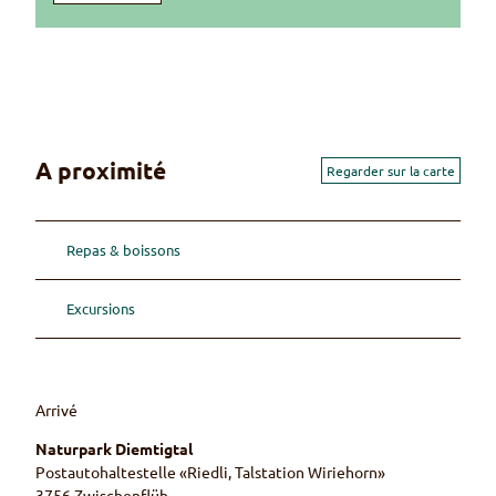
A proximité
Regarder sur la carte
Repas & boissons
Excursions
Arrivé
Naturpark Diemtigtal
Postautohaltestelle «Riedli, Talstation Wiriehorn»
3756
Zwischenflüh