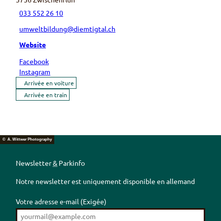
033 552 26 10
umweltbildung@diemtigtal.ch
Website
Facebook
Instagram
Arrivée en voiture
Arrivée en train
© A. Wittwer Photography
Newsletter
&
Parkinfo
Notre newsletter est uniquement disponible en allemand
Votre adresse e-mail
(Exigée)