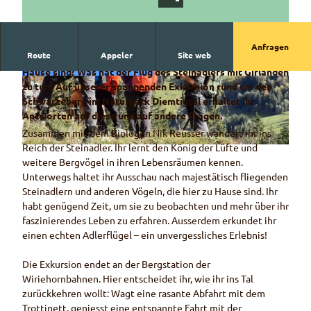
Anfragen
Route
Appeler
Site web
Wisst ihr, wie viele Steinadler im Berner Oberland zu
Hause sind? Was hat der Flug des Steinadlers mit Girlanden
© Serge Denis
© Gabi Speck
zu tun? Auf unserer spannenden Exkursion rund um den
Schwarzeberg im Naturpark Diemtigtal erhaltet ihr
Antworten auf diese und auf andere Fragen.
Zusammen mit dem Biologen Nik Reusser wandert ihr ins
Reich der Steinadler. Ihr lernt den König der Lüfte und
© Gabi Speck
weitere Bergvögel in ihren Lebensräumen kennen.
Unterwegs haltet ihr Ausschau nach majestätisch fliegenden
Steinadlern und anderen Vögeln, die hier zu Hause sind. Ihr
habt genügend Zeit, um sie zu beobachten und mehr über ihr
faszinierendes Leben zu erfahren. Ausserdem erkundet ihr
einen echten Adlerflügel – ein unvergessliches Erlebnis!
Die Exkursion endet an der Bergstation der
Wiriehornbahnen. Hier entscheidet ihr, wie ihr ins Tal
zurückkehren wollt: Wagt eine rasante Abfahrt mit dem
Trottinett, geniesst eine entspannte Fahrt mit der