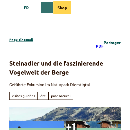
T
FR
Shop
o
Webcams
Information
Recherche
Menu
c
o
n
t
e
Page d'accueil
Partager
n
PDF
t
Steinadler und die faszinierende
Vogelwelt der Berge
Geführte Exkursion im Naturpark Diemtigtal
visites guidées
été
parc naturel