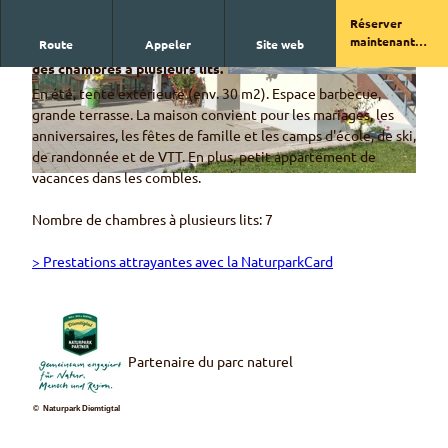
Réserver
maintenant
Route
Appeler
Site web
Maison indépendante, confortable et bien aménagée avec
chez Groups
des chambres à plusieurs lits.
© Familie Wüthrich
© Familie Wüthrich
En été, tente extérieure (env. 30 m2). Espace barbecue,
grande terrasse. La maison convient pour les mariages, les
anniversaires, les fêtes de famille et les camps d'école, de ski,
de randonnée et de VTT. En plus, petit appartement de
vacances dans les combles.
© Familie Wüthrich
Nombre de chambres à plusieurs lits: 7
> Prestations attrayantes avec la NaturparkCard
Partenaire du parc naturel
© Naturpark Diemtigtal