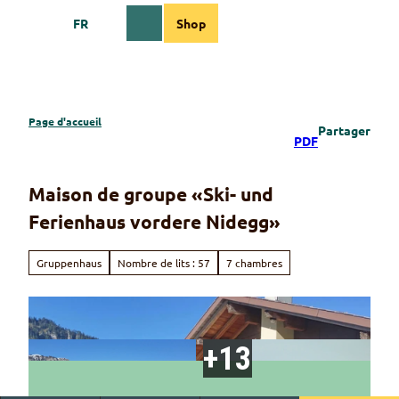
T
FR
Shop
o
Webcams
Information
Recherche
Menu
c
o
n
t
e
Page d'accueil
Partager
n
PDF
t
Maison de groupe «Ski- und
Ferienhaus vordere Nidegg»
Gruppenhaus
Nombre de lits : 57
7 chambres