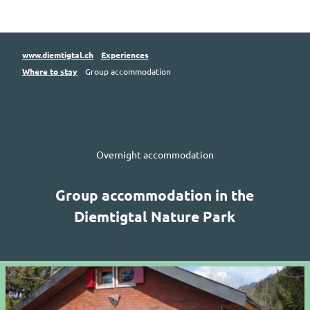
www.diemtigtal.ch
Experiences
Where to stay
Group accommodation
Overnight accommodation
Group accommodation in the
Diemtigtal
Nature Park
O
p
e