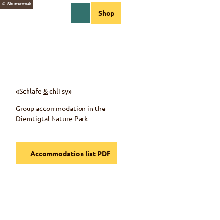
T
© Shutterstock
EN
Shop
o
Webcams
Information
Search
Menu
c
o
n
t
e
n
t
«Schlafe
&
chli sy»
Group accommodation in the
Diemtigtal
Nature Park
Accommodation list PDF