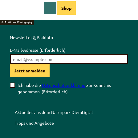
DE
Shop
Webcams
Informationen
Suche
Menü
© A. Wittwer Photography
Newsletter
&
Parkinfo
E-Mail-Adresse
(Erforderlich)
Jetzt anmelden
Ich habe die
Datenschutzerklärung
zur Kenntnis
genommen.
(Erforderlich)
Aktuelles aus dem Naturpark Diemtigtal
Tipps und Angebote