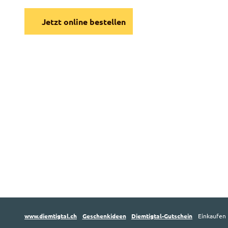
Jetzt online bestellen
www.diemtigtal.ch
Geschenkideen
Diemtigtal-Gutschein
Einkaufen