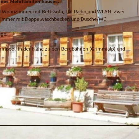
ines Mehrfamilienhauses.
 Wohnzimmer mit Bettssofa, TV, Radio und WLAN. Zwei
dezimmer mit Doppelwaschbecken und Dusche/WC.
age.
© Gottfried und Franziska Erb-Styner
hirlpool. In der Nähe zu den Bergbahnen (Grimmialp) und