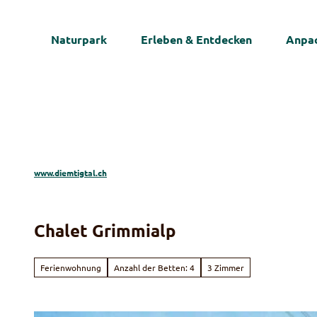
Z
u
Naturpark
Erleben & Entdecken
Anpac
m
I
n
h
a
l
t
www.diemtigtal.ch
Chalet Grimmialp
Ferienwohnung
Anzahl der Betten: 4
3 Zimmer