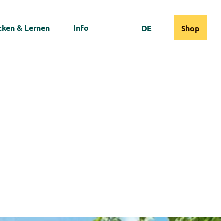
ken & Lernen
Info
DE
Shop
Webcams
Informationen
Suche