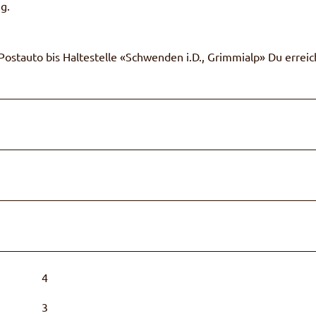
ng.
ostauto bis Haltestelle «Schwenden i.D., Grimmialp» Du erreic
4
3