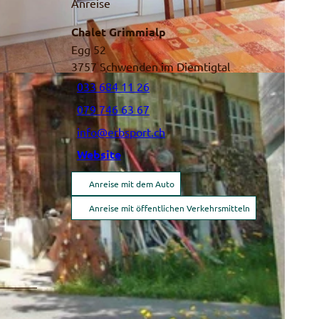
Anreise
Chalet Grimmialp
Egg 52
3757
Schwenden im Diemtigtal
033 684 11 26
079 746 63 67
info@erbsport.ch
Website
Anreise mit dem Auto
Anreise mit öffentlichen Verkehrsmitteln