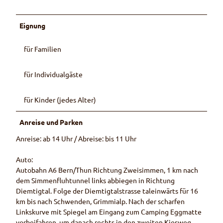
i
c
Eignung
h
e
für Familien
n
H
o
für Individualgäste
l
z
für Kinder (jedes Alter)
l
i
Anreise und Parken
e
g
Anreise: ab 14 Uhr / Abreise: bis 11 Uhr
e
Auto:
Autobahn A6 Bern/Thun Richtung Zweisimmen, 1 km nach
dem Simmenfluhtunnel links abbiegen in Richtung
Diemtigtal. Folge der Diemtigtalstrasse taleinwärts für 16
km bis nach Schwenden, Grimmialp. Nach der scharfen
Linkskurve mit Spiegel am Eingang zum Camping Eggmatte
vorbeifahren, um danach rechts in den zweiten Kiesweg