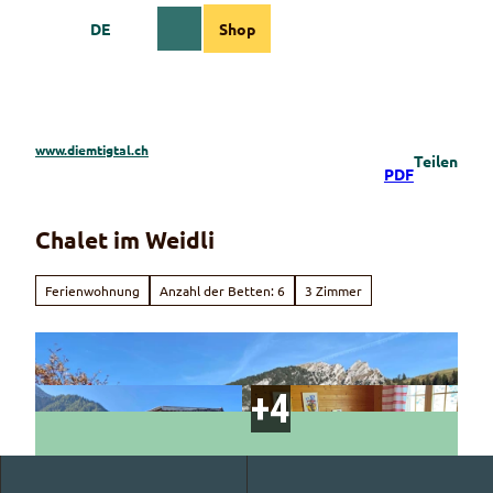
Z
DE
Shop
u
Webcams
Informationen
Suche
Menü
m
I
n
h
a
www.diemtigtal.ch
Teilen
l
PDF
t
Chalet im Weidli
Ferienwohnung
Anzahl der Betten: 6
3 Zimmer