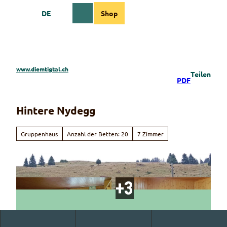
Z
DE
Shop
u
Webcams
Informationen
Suche
Menü
m
I
n
h
a
www.diemtigtal.ch
Teilen
l
PDF
t
Hintere Nydegg
Gruppenhaus
Anzahl der Betten: 20
7 Zimmer