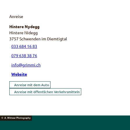
Anreise
Hintere Nydegg
Hintere Nidegg
3757
Schwenden im Diemtigtal
033 684 16 83
079 638 38 76
info@grimmi.ch
Website
Anreise mit dem Auto
Anreise mit öffentlichen Verkehrsmitteln
© A. Wittwer Photography